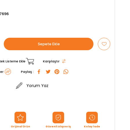
7696
tek Listeme Ekle
Karşılaştır
er
Paylaş :
Yorum Yaz
Orijinal Ürün
Güvenli Alışveriş
Kolay İade