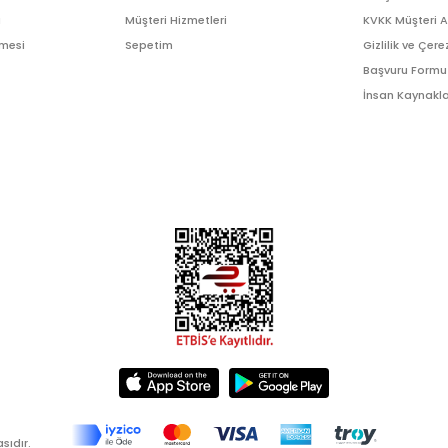
ı
Müşteri Hizmetleri
KVKK Müşteri 
şmesi
Sepetim
Gizlilik ve Çere
Başvuru Formu
İnsan Kaynakla
sıdır.