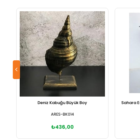
Deniz Kabuğu Büyük Boy
Sahara E
ARES-BK014
₺436,00