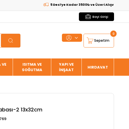
5 Desi’ye Kadar 3500₺ ve Üzeri Alışverişlerde
KARG
Bayi Girişi
0
Sepetim
 VE
ISITMA VE
YAPI VE
HIRDAVAT
SOĞUTMA
İNŞAAT
rabası-2 13x32cm
769