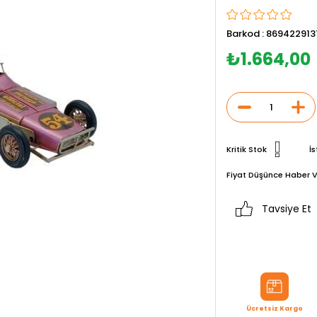
Barkod
:
869422913
₺1.664,00
Kritik Stok
İs
Fiyat Düşünce Haber V
Tavsiye Et
Ücretsiz Kargo