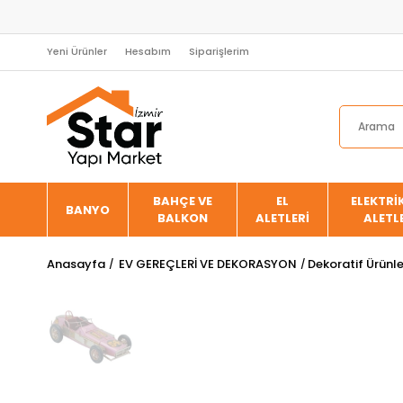
Yeni Ürünler
Hesabım
Siparişlerim
BAHÇE VE
EL
ELEKTRİK
BANYO
BALKON
ALETLERİ
ALETL
Anasayfa
EV GEREÇLERİ VE DEKORASYON
Dekoratif Ürünl