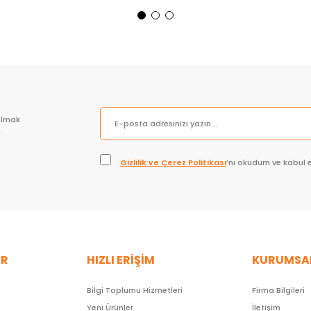
Sepete Ekle
Sepete Ekle
olmak
.
Gizlilik ve Çerez Politikası
’nı okudum ve kabul 
ER
HIZLI ERİŞİM
KURUMSA
Bilgi Toplumu Hizmetleri
Firma Bilgileri
Yeni Ürünler
İletişim