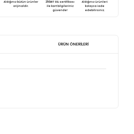
Aldığınız bütün ürünler
256BIT SSL sertifikası
Aldığınız ürünleri
orijinaldir.
ile kart bilgileriniz
kolayca iade
güvende!
edebilirsiniz.
ÜRÜN ÖNERILERI