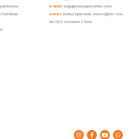
Aydınlatma
E-Mail:
bilgi@staryapimarket.com
z Politikası
Adres:
Dokuz Eylül Mah. Hava Eğitim Yolu
No:12/C Gaziemir / İzmir
rı