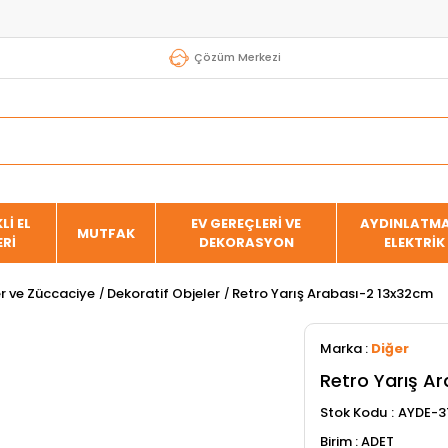
Çözüm Merkezi
Lİ EL
EV GEREÇLERİ VE
AYDINLATMA
MUTFAK
ERİ
DEKORASYON
ELEKTRİK
er ve Züccaciye
Dekoratif Objeler
Retro Yarış Arabası-2 13x32cm
Marka
:
Diğer
Retro Yarış A
Stok Kodu
AYDE-3
ADET