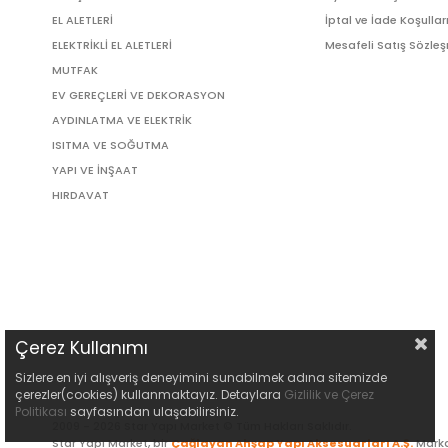
EL ALETLERİ
İptal ve İade Koşullar
ELEKTRİKLİ EL ALETLERİ
Mesafeli Satış Sözle
MUTFAK
EV GEREÇLERİ VE DEKORASYON
AYDINLATMA VE ELEKTRİK
ISITMA VE SOĞUTMA
YAPI VE İNŞAAT
HIRDAVAT
Çerez Kullanımı
Sizlere en iyi alışveriş deneyimini sunabilmek adına sitemizde
çerezler(cookies) kullanmaktayız. Detaylara
Gizlilik ve Çerez
Politikası
sayfasından ulaşabilirsiniz.
2009 - 2026 Star Yapı Market © Tüm Hakları Saklıdır.
Star Yapı Market, bir
Çağlayan Ahşap Yapı Aksesuarları A.Ş.
Marka