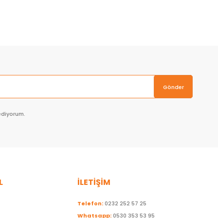
Sepete Ekle
Gönder
ediyorum.
L
İLETİŞİM
Telefon:
0232 252 57 25
Whatsapp:
0530 353 53 95