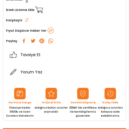
İstek Listeme Ekle
Karşılaştır
Fiyat Düşünce Haber Ver
Paylaş :
Tavsiye Et
Yorum Yaz
Ücretsiz Kargo
Orijinal Ürün
Güvenli Alışveriş
Kolay İade
5 Desiye Kadar
Aldığınız bütün ürünler
256BIT SSL sertifikası
Aldığınız ürünleri
3500₺ ve Üzeri
orijinaldir.
ile kart bilgileriniz
kolayca iade
Ücretsiz Gönderim
güvende!
edebilirsiniz.