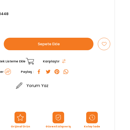
1448
tek Listeme Ekle
Karşılaştır
er
Paylaş :
Yorum Yaz
Orijinal Ürün
Güvenli Alışveriş
Kolay İade