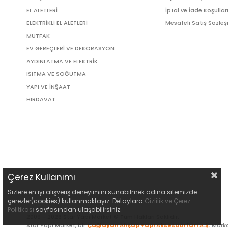
EL ALETLERİ
İptal ve İade Koşullar
ELEKTRİKLİ EL ALETLERİ
Mesafeli Satış Sözle
MUTFAK
EV GEREÇLERİ VE DEKORASYON
AYDINLATMA VE ELEKTRİK
ISITMA VE SOĞUTMA
YAPI VE İNŞAAT
HIRDAVAT
Çerez Kullanımı
Sizlere en iyi alışveriş deneyimini sunabilmek adına sitemizde
çerezler(cookies) kullanmaktayız. Detaylara
Gizlilik ve Çerez
Politikası
sayfasından ulaşabilirsiniz.
2009 - 2026 Star Yapı Market © Tüm Hakları Saklıdır.
Star Yapı Market, bir
Çağlayan Ahşap Yapı Aksesuarları A.Ş.
Marka