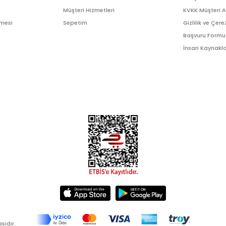
ı
Müşteri Hizmetleri
KVKK Müşteri 
şmesi
Sepetim
Gizlilik ve Çere
Başvuru Formu
İnsan Kaynakla
sıdır.