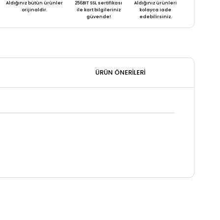
Aldığınız bütün ürünler
256BIT SSL sertifikası
Aldığınız ürünleri
orijinaldir.
ile kart bilgileriniz
kolayca iade
güvende!
edebilirsiniz.
ÜRÜN ÖNERILERI