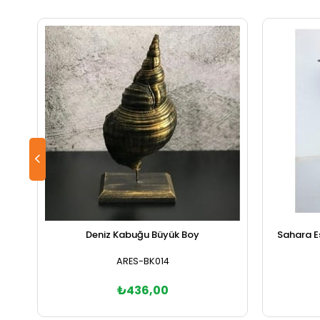
Deniz Kabuğu Büyük Boy
Sahara E
ARES-BK014
₺436,00