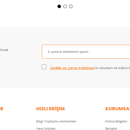
Sepete Ekle
Sepete Ekle
olmak
.
Gizlilik ve Çerez Politikası
’nı okudum ve kabul 
ER
HIZLI ERİŞİM
KURUMSA
Bilgi Toplumu Hizmetleri
Firma Bilgileri
Yeni Ürünler
İletişim