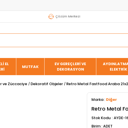
Çözüm Merkezi
Lİ EL
EV GEREÇLERİ VE
AYDINLATMA
MUTFAK
ERİ
DEKORASYON
ELEKTRİK
er ve Züccaciye
Dekoratif Objeler
Retro Metal Fastfood Araba 21
Marka
:
Diğer
Retro Metal F
Stok Kodu
AYDE-1
ADET