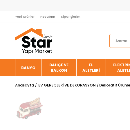
Yeni Ürünler
Hesabım
Siparişlerim
BAHÇE VE
EL
ELEKTRİK
BANYO
BALKON
ALETLERİ
ALETL
Anasayfa
EV GEREÇLERİ VE DEKORASYON
Dekoratif Ürünl