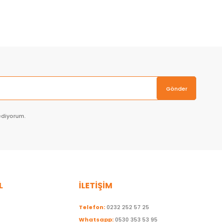
Sepete Ekle
Gönder
ediyorum.
L
İLETİŞİM
Telefon:
0232 252 57 25
Whatsapp:
0530 353 53 95