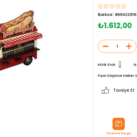
Barkod
:
869422916
₺1.612,00
Kritik Stok
İs
Fiyat Düşünce Haber V
Tavsiye Et
Ücretsiz Kargo