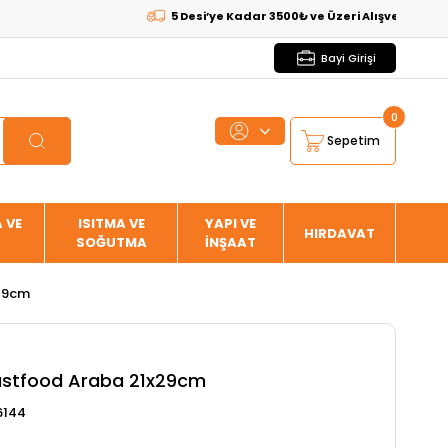
5 Desi’ye Kadar 3500₺ ve Üzeri Alışverişlerde
KARGO
Bayi Girişi
0
Sepetim
 VE
ISITMA VE
YAPI VE
HIRDAVAT
SOĞUTMA
İNŞAAT
x29cm
astfood Araba 21x29cm
6144