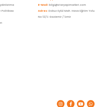
Aydınlatma
E-Mail:
bilgi@staryapimarket.com
z Politikası
Adres:
Dokuz Eylül Mah. Hava Eğitim Yolu
No:12/C Gaziemir / İzmir
rı