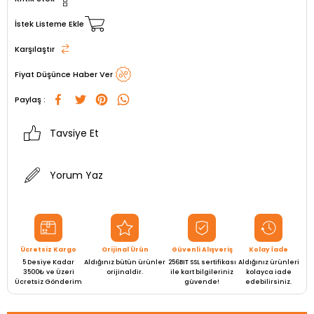
İstek Listeme Ekle
Karşılaştır
Fiyat Düşünce Haber Ver
Paylaş :
Tavsiye Et
Yorum Yaz
Ücretsiz Kargo
Orijinal Ürün
Güvenli Alışveriş
Kolay İade
5 Desiye Kadar
Aldığınız bütün ürünler
256BIT SSL sertifikası
Aldığınız ürünleri
3500₺ ve Üzeri
orijinaldir.
ile kart bilgileriniz
kolayca iade
Ücretsiz Gönderim
güvende!
edebilirsiniz.