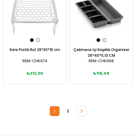
Kare Pratik Raf 28*30*15 cm
Çekmece İçi Kaşıklık Organizer
26*40*5,10 CM
REM-CHK674
REM-CHK668
₺212,00
₺116,49
Sepete Ekle
Sepete Ekle
>
2
1