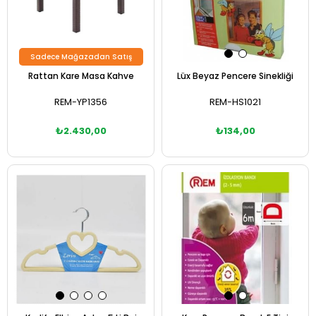
Sadece Mağazadan Satış
Rattan Kare Masa Kahve
Lüx Beyaz Pencere Sinekliği
REM-YP1356
REM-HS1021
₺2.430,00
₺134,00
Sepete Ekle