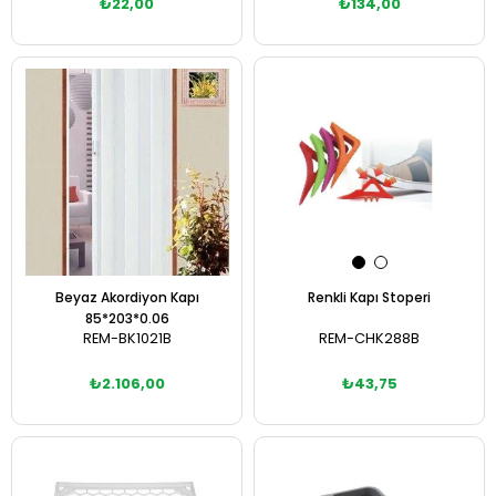
₺22,00
₺134,00
Sepete Ekle
Sepete Ekle
Beyaz Akordiyon Kapı
Renkli Kapı Stoperi
85*203*0.06
REM-BK1021B
REM-CHK288B
₺2.106,00
₺43,75
Sepete Ekle
Sepete Ekle