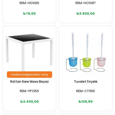
REM-HS1065
REM-HO1087
₺78,00
₺3.920,00
Sepete Ekle
Sepete Ekle
Sadece Mağazadan Satış
Rattan Kare Masa Beyaz
Tuvalet Fırçalık
REM-YP1355
REM-CT1155
₺2.430,00
₺129,90