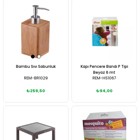
Sepete Ekle
Bambu Sıvı Sabunluk
Kapı Pencere Bandı P Tipi
Beyaz 6 mt
REM-BR1029
REM-HS1067
₺259,50
₺94,00
Sepete Ekle
Sepete Ekle