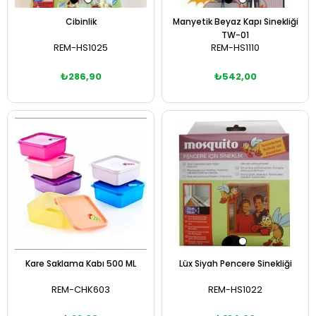
Cibinlik
Manyetik Beyaz Kapı Sinekliği
TW-01
REM-HS1025
REM-HS1110
₺286,90
₺542,00
Sepete Ekle
Sepete Ekle
Kare Saklama Kabı 500 ML
Lüx Siyah Pencere Sinekliği
REM-CHK603
REM-HS1022