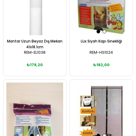
Mantar Uzun Beyaz Dış Mekan
Lüx Siyah Kapı Sinekliği
41x18.1cm
REM-EL1038
REM-HS1024
₺178,20
₺182,00
Sepete Ekle
Sepete Ekle