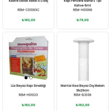
Kadife Elbise Askısı 5 Li Bej
Kapı Pencere Bandı E Tipi
Kahve 6mt
REM-CS1093C
REM-HS1066
₺182,00
₺78,00
Sepete Ekle
Sepete Ekle
Lüx Beyaz Kapı Sinekliği
Mantar Kısa Beyaz Dış Mekan
18x29cm
REM-HS1023
REM-EL1036
₺182,00
₺162,00