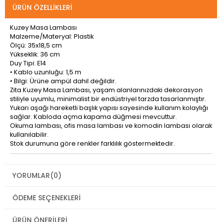
ÜRÜN ÖZELLIKLERI
Kuzey Masa Lambası
Malzeme/Materyal: Plastik
Ölçü: 35x18,5 cm
Yükseklik: 36 cm
Duy Tipi: E14
• Kablo uzunluğu: 1,5 m
• Bilgi: Ürüne ampül dahil değildir.
Zita Kuzey Masa Lambası, yaşam alanlarınızdaki dekorasyon
stiliyle uyumlu, minimalist bir endüstriyel tarzda tasarlanmıştır.
Yukarı aşağı hareketli başlık yapısı sayesinde kullanım kolaylığı
sağlar. Kabloda açma kapama düğmesi mevcuttur.
Okuma lambası, ofis masa lambası ve komodin lambası olarak
kullanılabilir.
Stok durumuna göre renkler farklılık göstermektedir.
YORUMLAR
(0)
ÖDEME SEÇENEKLERI
ÜRÜN ÖNERILERI