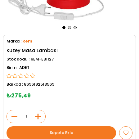
Marka
:
Rem
Kuzey Masa Lambası
Stok Kodu
REM-EB1127
ADET
Barkod
:
8696192513569
₺275,49