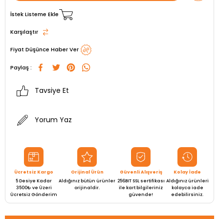
İstek Listeme Ekle
Karşılaştır
Fiyat Düşünce Haber Ver
Paylaş :
Tavsiye Et
Yorum Yaz
Ücretsiz Kargo
Orijinal Ürün
Güvenli Alışveriş
Kolay İade
5 Desiye Kadar
Aldığınız bütün ürünler
256BIT SSL sertifikası
Aldığınız ürünleri
3500₺ ve Üzeri
orijinaldir.
ile kart bilgileriniz
kolayca iade
Ücretsiz Gönderim
güvende!
edebilirsiniz.