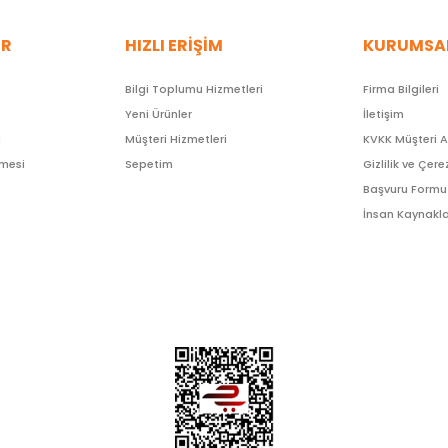
ER
HIZLI ERİŞİM
KURUMSA
Bilgi Toplumu Hizmetleri
Firma Bilgileri
Yeni Ürünler
İletişim
ı
Müşteri Hizmetleri
KVKK Müşteri 
şmesi
Sepetim
Gizlilik ve Çere
Başvuru Formu
İnsan Kaynakla