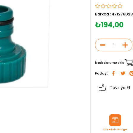
Barkod
:
471278028
₺194,00
İstek Listeme Ekle
Paylaş :
Tavsiye Et
Ücretsiz Kargo