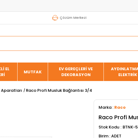
Çözüm Merkezi
Lİ EL
EV GEREÇLERİ VE
AYDINLATMA
MUTFAK
ERİ
DEKORASYON
ELEKTRİK
Aparatları
Raco Profi Musluk Bağlantısı 3/4
Marka
:
Raco
Raco Profi Mus
Stok Kodu
BTNK-5
ADET