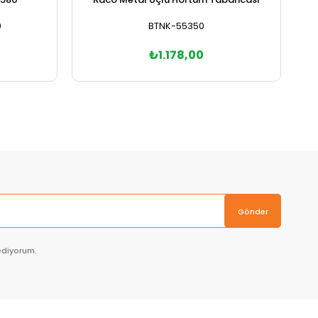
0
BTNK-55350
₺1.178,00
Sepete Ekle
Gönder
ediyorum.