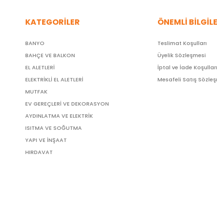
KATEGORİLER
ÖNEMLİ BİLGİL
BANYO
Teslimat Koşulları
BAHÇE VE BALKON
Üyelik Sözleşmesi
EL ALETLERİ
İptal ve İade Koşullar
ELEKTRİKLİ EL ALETLERİ
Mesafeli Satış Sözle
MUTFAK
EV GEREÇLERİ VE DEKORASYON
AYDINLATMA VE ELEKTRİK
ISITMA VE SOĞUTMA
YAPI VE İNŞAAT
HIRDAVAT