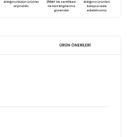
Aldığınız bütün ürünler
256BIT SSL sertifikası
Aldığınız ürünleri
orijinaldir.
ile kart bilgileriniz
kolayca iade
güvende!
edebilirsiniz.
ÜRÜN ÖNERILERI