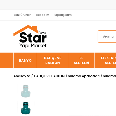
Yeni Ürünler
Hesabım
Siparişlerim
BAHÇE VE
EL
ELEKTRİK
BANYO
BALKON
ALETLERİ
ALETL
Anasayfa
BAHÇE VE BALKON
Sulama Aparatları
Sulama 