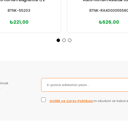
BTNK-55203
BTNK-RA4D0005558
₺221,00
₺526,00
Sepete Ekle
Sepete Ekle
olmak
.
Gizlilik ve Çerez Politikası
’nı okudum ve kabul 