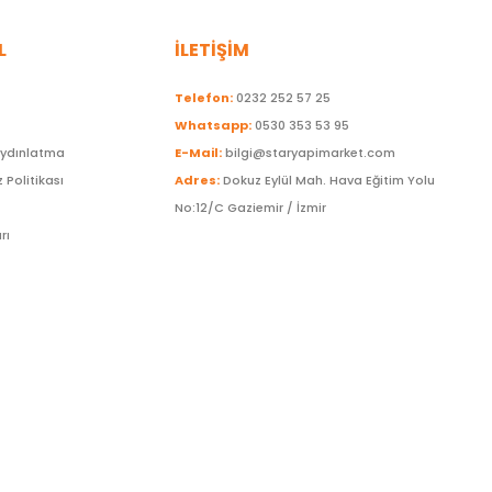
L
İLETİŞİM
Telefon:
0232 252 57 25
Whatsapp:
0530 353 53 95
Aydınlatma
E-Mail:
bilgi@staryapimarket.com
z Politikası
Adres:
Dokuz Eylül Mah. Hava Eğitim Yolu
No:12/C Gaziemir / İzmir
rı