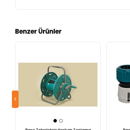
Benzer Ürünler
Raco Tekerleksiz Hortum Toplama
Rac