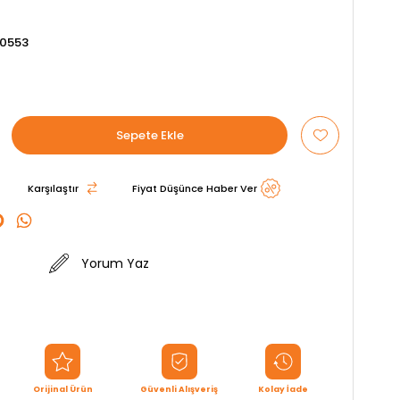
0553
Karşılaştır
Fiyat Düşünce Haber Ver
Yorum Yaz
Orijinal Ürün
Güvenli Alışveriş
Kolay İade