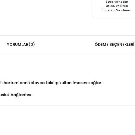
5 Desiye Kadar
3500₺ ve Üzeri
Ücretsiz Gönderim
YORUMLAR
(0)
ÖDEME SEÇENEKLERI
ı hortumların kolayca takılıp kullanılmasını sağlar.
usluk bağlantısı.