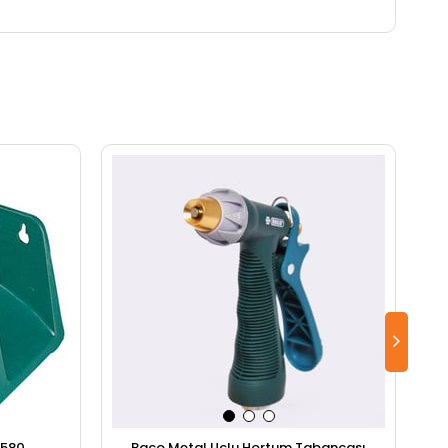
5580
Raco Metal Uçlu Hortum Tabancası