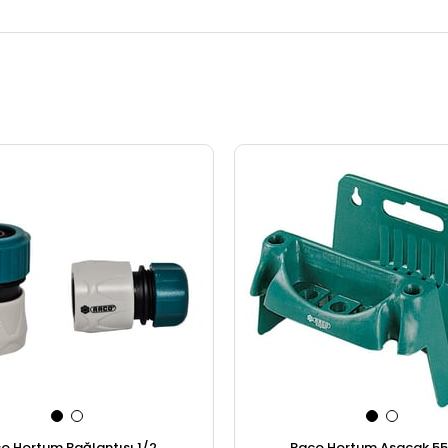
o Hortum Bağlantısı 1/2
Raco Hortum Asacak 5