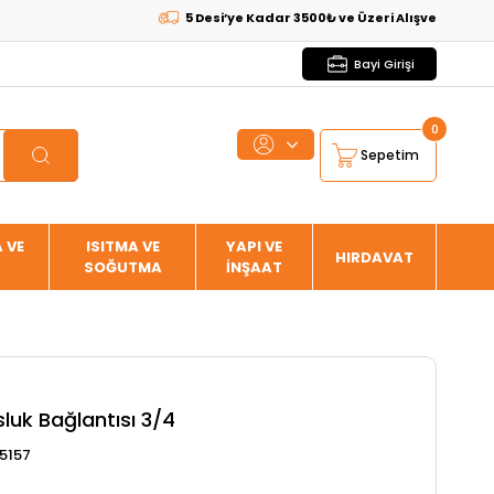
5 Desi’ye Kadar 3500₺ ve Üzeri Alışverişlerde
KARGO
Bayi Girişi
0
Sepetim
 VE
ISITMA VE
YAPI VE
HIRDAVAT
SOĞUTMA
İNŞAAT
luk Bağlantısı 3/4
5157