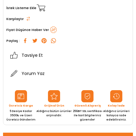
İstek Listeme Ekle
Karşılaştır
Fiyat Düşünce Haber Ver
Paylaş :
Tavsiye Et
Yorum Yaz
Ücretsiz Kargo
Orijinal Ürün
Güvenli Alışveriş
Kolay İade
5 Desiye Kadar
Aldığınız bütün ürünler
256BIT SSL sertifikası
Aldığınız ürünleri
3500₺ ve Üzeri
orijinaldir.
ile kart bilgileriniz
kolayca iade
Ücretsiz Gönderim
güvende!
edebilirsiniz.