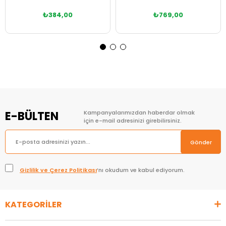
₺384,00
₺769,00
Sepete Ekle
Sepete Ekle
E-BÜLTEN
Kampanyalarımızdan haberdar olmak
için e-mail adresinizi girebilirsiniz.
Gönder
Gizlilik ve Çerez Politikası
’nı okudum ve kabul ediyorum.
KATEGORİLER