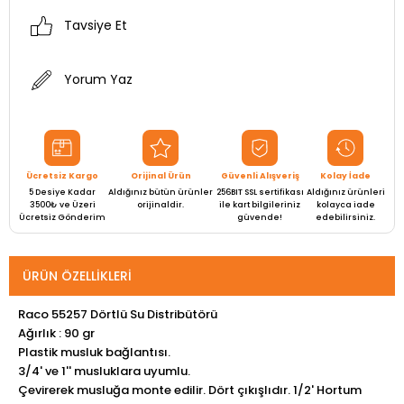
Tavsiye Et
Yorum Yaz
Ücretsiz Kargo
Orijinal Ürün
Güvenli Alışveriş
Kolay İade
5 Desiye Kadar
Aldığınız bütün ürünler
256BIT SSL sertifikası
Aldığınız ürünleri
3500₺ ve Üzeri
orijinaldir.
ile kart bilgileriniz
kolayca iade
Ücretsiz Gönderim
güvende!
edebilirsiniz.
ÜRÜN ÖZELLIKLERI
Raco 55257 Dörtlü Su Distribütörü
Ağırlık : 90 gr
Plastik musluk bağlantısı.
3/4' ve 1'' musluklara uyumlu.
Çevirerek musluğa monte edilir. Dört çıkışlıdır. 1/2' Hortum