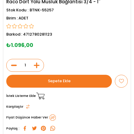
Raco Dört Yölü Musluk Bağlantısı 3/4 - 1''
Stok Kodu
BTNK-55257
ADET
Barkod
:
4712780281123
₺1.096,00
İstek Listeme Ekle
Karşılaştır
Fiyat Düşünce Haber Ver
Paylaş :