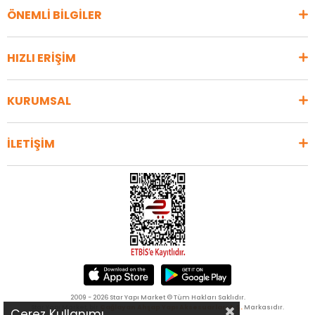
ÖNEMLİ BİLGİLER
HIZLI ERİŞİM
KURUMSAL
İLETİŞİM
2009 - 2026 Star Yapı Market © Tüm Hakları Saklıdır.
Star Yapı Market, bir
Çağlayan Ahşap Yapı Aksesuarları A.Ş.
Markasıdır.
Çerez Kullanımı