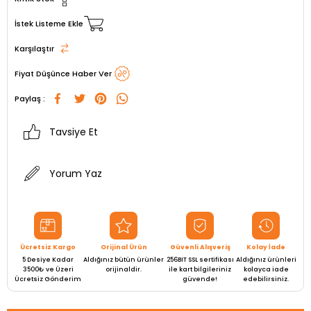
İstek Listeme Ekle
Karşılaştır
Fiyat Düşünce Haber Ver
Paylaş :
Tavsiye Et
Yorum Yaz
Ücretsiz Kargo
Orijinal Ürün
Güvenli Alışveriş
Kolay İade
5 Desiye Kadar
Aldığınız bütün ürünler
256BIT SSL sertifikası
Aldığınız ürünleri
3500₺ ve Üzeri
orijinaldir.
ile kart bilgileriniz
kolayca iade
Ücretsiz Gönderim
güvende!
edebilirsiniz.