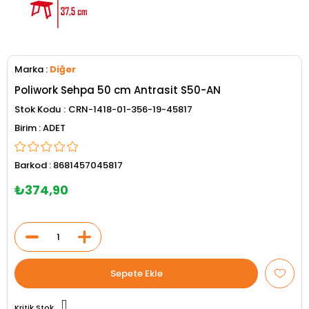
Marka
:
Diğer
Poliwork Sehpa 50 cm Antrasit S50-AN
Stok Kodu
CRN-1418-01-356-19-45817
ADET
Barkod
:
8681457045817
₺374,90
Kritik Stok