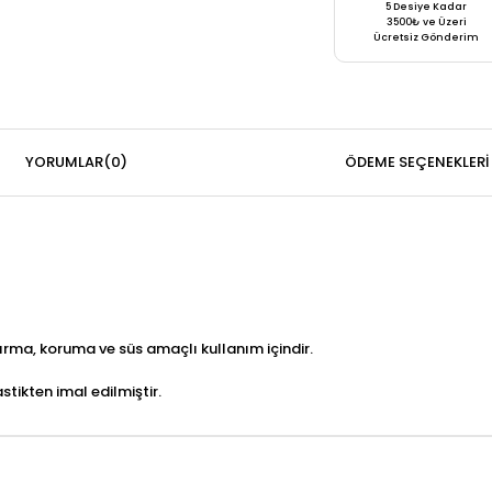
5 Desiye Kadar
3500₺ ve Üzeri
Ücretsiz Gönderim
YORUMLAR
(0)
ÖDEME SEÇENEKLERI
yırma, koruma ve süs amaçlı kullanım içindir.
stikten imal edilmiştir.