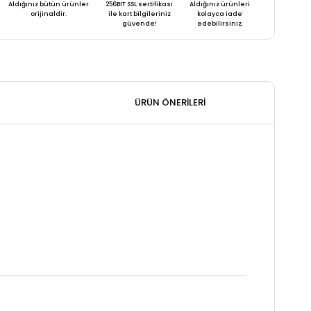
Aldığınız bütün ürünler
256BIT SSL sertifikası
Aldığınız ürünleri
orijinaldir.
ile kart bilgileriniz
kolayca iade
güvende!
edebilirsiniz.
ÜRÜN ÖNERILERI