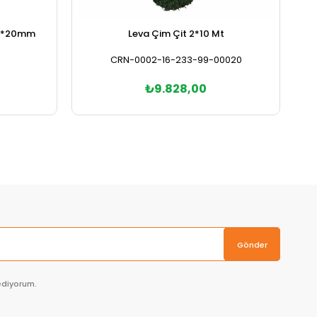
 20*20mm
Leva Çim Çit 2*10 Mt
CRN-0002-16-233-99-00020
₺9.828,00
Sepete Ekle
Gönder
ediyorum.