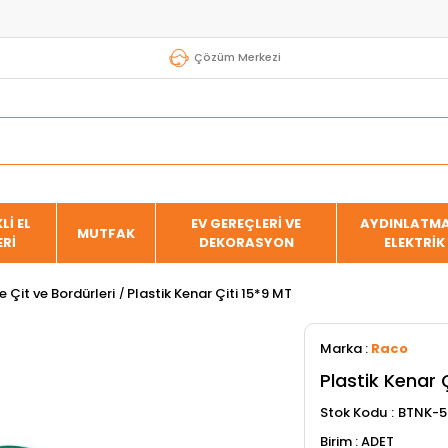
Çözüm Merkezi
Lİ EL
EV GEREÇLERİ VE
AYDINLATMA
MUTFAK
ERİ
DEKORASYON
ELEKTRİK
 Çit ve Bordürleri
Plastik Kenar Çiti 15*9 MT
Marka
:
Raco
Plastik Kenar 
Stok Kodu
BTNK-5
ADET