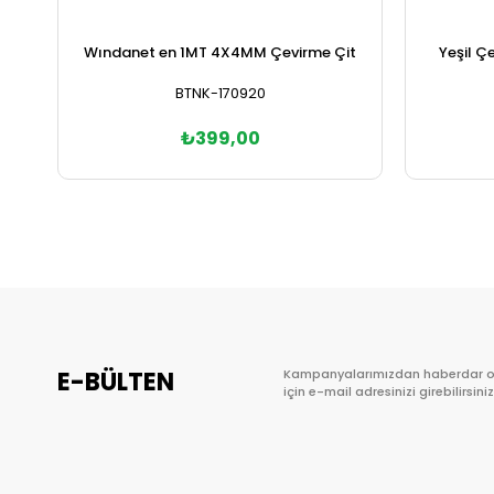
Wındanet en 1MT 4X4MM Çevirme Çit
Yeşil Ç
BTNK-170920
₺399,00
Sepete Ekle
E-BÜLTEN
Kampanyalarımızdan haberdar 
için e-mail adresinizi girebilirsiniz