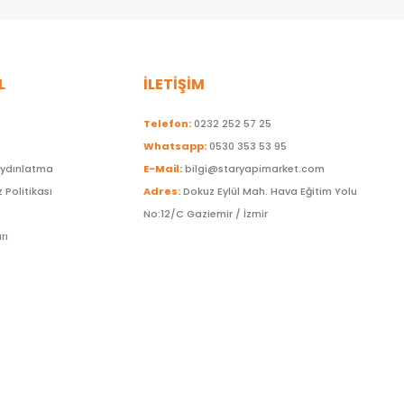
L
İLETİŞİM
Telefon:
0232 252 57 25
Whatsapp:
0530 353 53 95
Aydınlatma
E-Mail:
bilgi@staryapimarket.com
z Politikası
Adres:
Dokuz Eylül Mah. Hava Eğitim Yolu
No:12/C Gaziemir / İzmir
rı