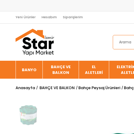
Yeni Ürünler
Hesabım
Siparişlerim
BAHÇE VE
EL
ELEKTRİK
BANYO
BALKON
ALETLERİ
ALETL
Anasayfa
BAHÇE VE BALKON
Bahçe Peysaj Ürünleri
Bahçe