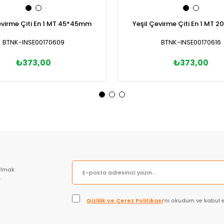
evirme Çiti En 1 MT 45*45mm
Yeşil Çevirme Çiti En 1 MT
BTNK-INSE00170609
BTNK-INSE00170616
₺373,00
₺373,00
Sepete Ekle
Sepete Ekle
olmak
.
Gizlilik ve Çerez Politikası
’nı okudum ve kabul 