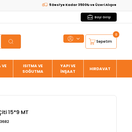
5 Desi’ye Kadar 3500₺ ve Üzeri Alışverişlerde
KARG
Bayi Girişi
0
Sepetim
 VE
ISITMA VE
YAPI VE
HIRDAVAT
SOĞUTMA
İNŞAAT
Çiti 15*9 MT
3682