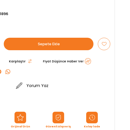
1896
Karşılaştır
Fiyat Düşünce Haber Ver
Yorum Yaz
Orijinal Ürün
Güvenli Alışveriş
Kolay İade