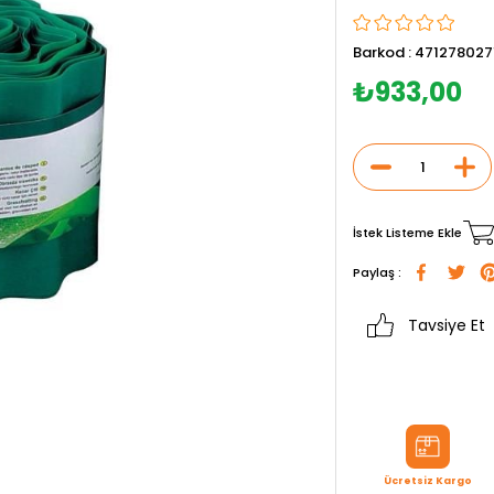
Barkod
:
471278027
₺933,00
İstek Listeme Ekle
Paylaş :
Tavsiye Et
Ücretsiz Kargo