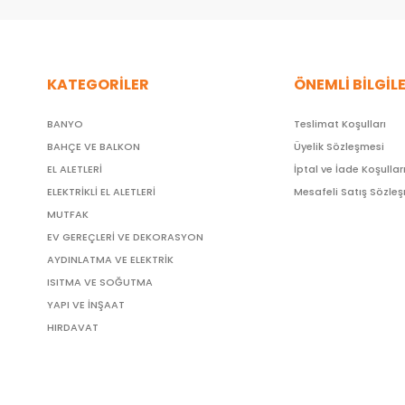
KATEGORİLER
ÖNEMLİ BİLGİL
BANYO
Teslimat Koşulları
BAHÇE VE BALKON
Üyelik Sözleşmesi
EL ALETLERİ
İptal ve İade Koşullar
ELEKTRİKLİ EL ALETLERİ
Mesafeli Satış Sözle
MUTFAK
EV GEREÇLERİ VE DEKORASYON
AYDINLATMA VE ELEKTRİK
ISITMA VE SOĞUTMA
YAPI VE İNŞAAT
HIRDAVAT