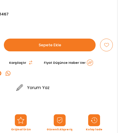
1467
Karşılaştır
Fiyat Düşünce Haber Ver
Yorum Yaz
Orijinal Ürün
Güvenli Alışveriş
Kolay İade