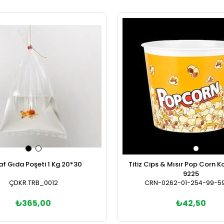
af Gıda Poşeti 1 Kg 20*30
Titiz Cips & Mısır Pop Corn K
9225
ÇDKR.TRB_0012
CRN-0262-01-254-99-5
₺365,00
₺42,50