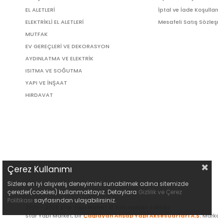
EL ALETLERİ
İptal ve İade Koşullar
ELEKTRİKLİ EL ALETLERİ
Mesafeli Satış Sözle
MUTFAK
EV GEREÇLERİ VE DEKORASYON
AYDINLATMA VE ELEKTRİK
ISITMA VE SOĞUTMA
YAPI VE İNŞAAT
HIRDAVAT
Çerez Kullanımı
Sizlere en iyi alışveriş deneyimini sunabilmek adına sitemizde
çerezler(cookies) kullanmaktayız. Detaylara
Gizlilik ve Çerez
Politikası
sayfasından ulaşabilirsiniz.
2009 - 2026 Star Yapı Market © Tüm Hakları Saklıdır.
Star Yapı Market, bir
Çağlayan Ahşap Yapı Aksesuarları A.Ş.
Marka