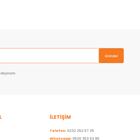
Sepete Ekle
Gönder
ediyorum.
L
İLETİŞİM
Telefon:
0232 252 57 25
Whatsapp:
0530 353 53 95