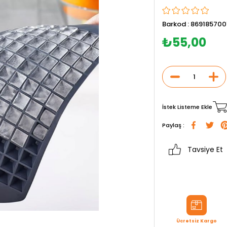
Barkod
:
869185700
₺55,00
İstek Listeme Ekle
Paylaş :
Tavsiye Et
Ücretsiz Kargo