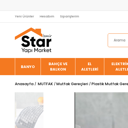
Yeni Ürünler
Hesabım
Siparişlerim
BAHÇE VE
EL
ELEKTRİK
BANYO
BALKON
ALETLERİ
ALETL
Anasayfa
MUTFAK
Mutfak Gereçleri
Plastik Mutfak Gere