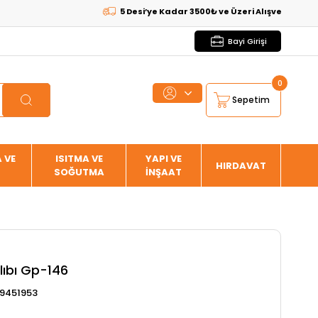
5 Desi’ye Kadar 3500₺ ve Üzeri Alışverişlerde
KARGO
Bayi Girişi
0
Sepetim
 VE
ISITMA VE
YAPI VE
HIRDAVAT
SOĞUTMA
İNŞAAT
lıbı Gp-146
9451953