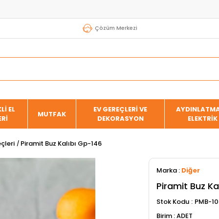
Çözüm Merkezi
Lİ EL
EV GEREÇLERİ VE
AYDINLATMA
MUTFAK
ERİ
DEKORASYON
ELEKTRİK
çleri
Piramit Buz Kalıbı Gp-146
Marka
:
Diğer
Piramit Buz Ka
Stok Kodu
PMB-10
ADET