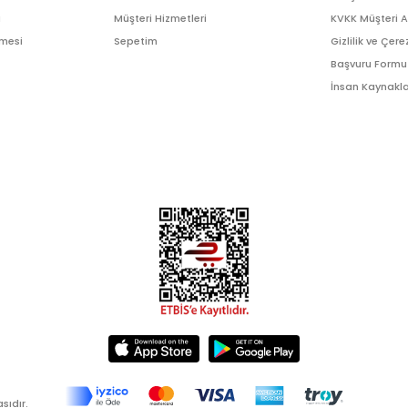
ı
Müşteri Hizmetleri
KVKK Müşteri 
şmesi
Sepetim
Gizlilik ve Çere
Başvuru Formu
İnsan Kaynakla
sıdır.