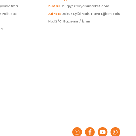
Aydınlatma
E-Mail:
bilgi@staryapimarket.com
z Politikası
Adres:
Dokuz Eylül Mah. Hava Eğitim Yolu
No:12/C Gaziemir / İzmir
rı