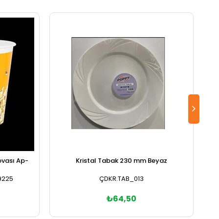
ovası Ap-
Kristal Tabak 230 mm Beyaz
9225
ÇDKR.TAB_013
₺64,50