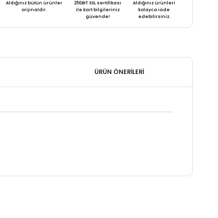
Aldığınız bütün ürünler
256BIT SSL sertifikası
Aldığınız ürünleri
orijinaldir.
ile kart bilgileriniz
kolayca iade
güvende!
edebilirsiniz.
ÜRÜN ÖNERILERI