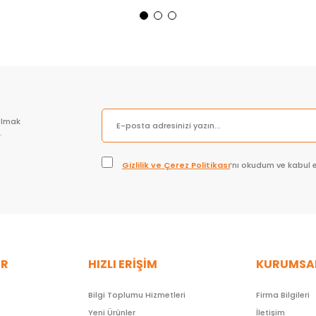
Sepete Ekle
Sepete Ekle
olmak
.
Gizlilik ve Çerez Politikası
’nı okudum ve kabul 
ER
HIZLI ERİŞİM
KURUMSA
Bilgi Toplumu Hizmetleri
Firma Bilgileri
Yeni Ürünler
İletişim