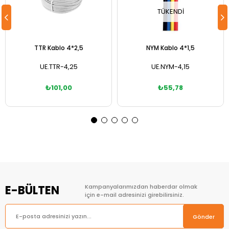
TÜKENDI
TTR Kablo 4*2,5
NYM Kablo 4*1,5
UE.TTR-4,25
UE.NYM-4,15
₺101,00
₺55,78
Sepete Ekle
E-BÜLTEN
Kampanyalarımızdan haberdar olmak
için e-mail adresinizi girebilirsiniz.
Gönder