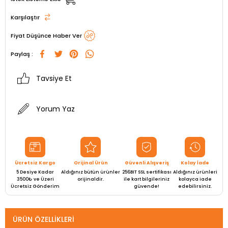
Karşılaştır
Fiyat Düşünce Haber Ver
Paylaş :
Tavsiye Et
Yorum Yaz
Ücretsiz Kargo
Orijinal Ürün
Güvenli Alışveriş
Kolay İade
5 Desiye Kadar
Aldığınız bütün ürünler
256BIT SSL sertifikası
Aldığınız ürünleri
3500₺ ve Üzeri
orijinaldir.
ile kart bilgileriniz
kolayca iade
Ücretsiz Gönderim
güvende!
edebilirsiniz.
ÜRÜN ÖZELLIKLERI