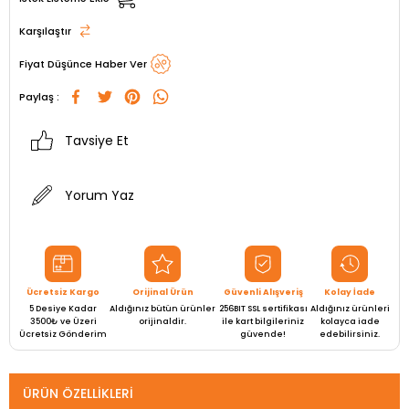
Karşılaştır
Fiyat Düşünce Haber Ver
Paylaş :
Tavsiye Et
Yorum Yaz
Ücretsiz Kargo
Orijinal Ürün
Güvenli Alışveriş
Kolay İade
5 Desiye Kadar
Aldığınız bütün ürünler
256BIT SSL sertifikası
Aldığınız ürünleri
3500₺ ve Üzeri
orijinaldir.
ile kart bilgileriniz
kolayca iade
Ücretsiz Gönderim
güvende!
edebilirsiniz.
ÜRÜN ÖZELLIKLERI