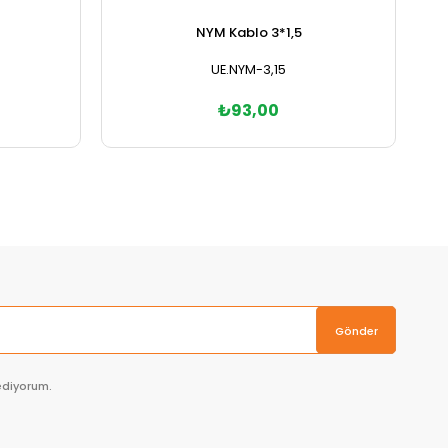
NYM Kablo 3*1,5
UE.NYM-3,15
₺93,00
Sepete Ekle
Gönder
ediyorum.