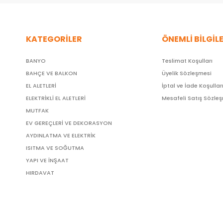
KATEGORİLER
ÖNEMLİ BİLGİL
BANYO
Teslimat Koşulları
BAHÇE VE BALKON
Üyelik Sözleşmesi
EL ALETLERİ
İptal ve İade Koşullar
ELEKTRİKLİ EL ALETLERİ
Mesafeli Satış Sözle
MUTFAK
EV GEREÇLERİ VE DEKORASYON
AYDINLATMA VE ELEKTRİK
ISITMA VE SOĞUTMA
YAPI VE İNŞAAT
HIRDAVAT