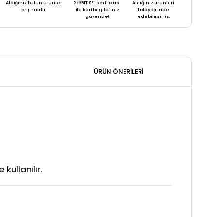
Aldığınız bütün ürünler
256BIT SSL sertifikası
Aldığınız ürünleri
orijinaldir.
ile kart bilgileriniz
kolayca iade
güvende!
edebilirsiniz.
ÜRÜN ÖNERILERI
kullanılır.