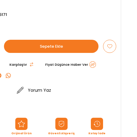
5171
Karşılaştır
Fiyat Düşünce Haber Ver
Yorum Yaz
Orijinal Ürün
Güvenli Alışveriş
Kolay İade