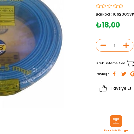
Barkod
:
106200931
₺18,00
İstek Listeme Ekle
Paylaş :
Tavsiye Et
Ücretsiz Kargo