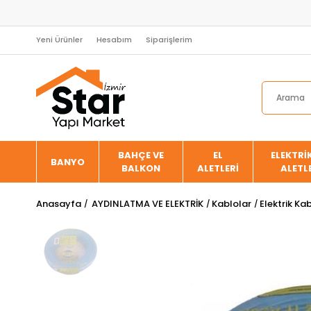
Yeni Ürünler
Hesabım
Siparişlerim
BAHÇE VE
EL
ELEKTRİK
BANYO
BALKON
ALETLERİ
ALETL
Anasayfa
AYDINLATMA VE ELEKTRİK
Kablolar
Elektrik Kab