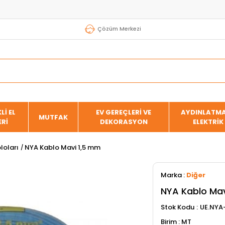
Çözüm Merkezi
Lİ EL
EV GEREÇLERİ VE
AYDINLATMA
MUTFAK
ERİ
DEKORASYON
ELEKTRİK
loları
NYA Kablo Mavi 1,5 mm
Marka
:
Diğer
NYA Kablo Mav
Stok Kodu
UE.NYA-
MT