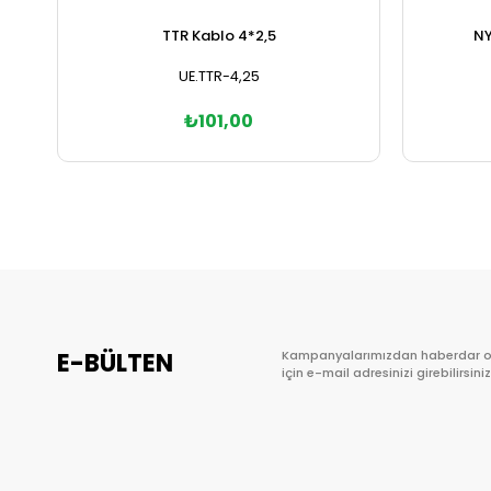
TTR Kablo 4*2,5
NY
UE.TTR-4,25
₺101,00
Sepete Ekle
E-BÜLTEN
Kampanyalarımızdan haberdar 
için e-mail adresinizi girebilirsiniz