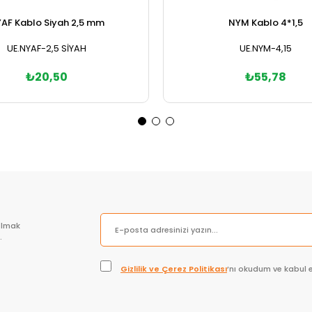
AF Kablo Siyah 2,5 mm
NYM Kablo 4*1,5
UE.NYAF-2,5 SİYAH
UE.NYM-4,15
₺20,50
₺55,78
Sepete Ekle
olmak
.
Gizlilik ve Çerez Politikası
’nı okudum ve kabul 