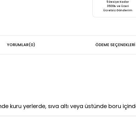
5 Desiye Kadar
3500₺ ve Üzeri
Ücretsiz Gönderim
YORUMLAR
(0)
ÖDEME SEÇENEKLERI
nde kuru yerlerde, sıva altı veya üstünde boru içinde 