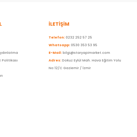
L
İLETİŞİM
Telefon:
0232 252 57 25
Whatsapp:
0530 353 53 95
Aydınlatma
E-Mail:
bilgi@staryapimarket.com
z Politikası
Adres:
Dokuz Eylül Mah. Hava Eğitim Yolu
No:12/C Gaziemir / İzmir
rı