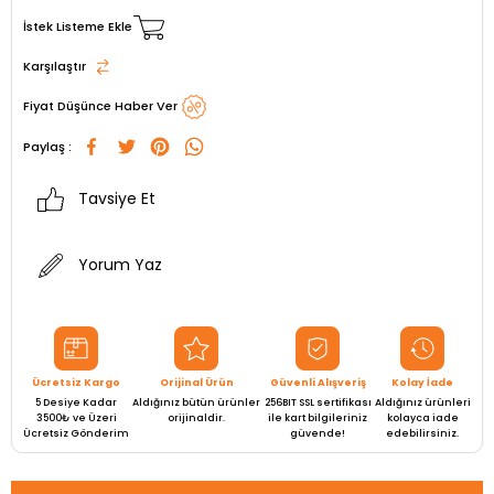
İstek Listeme Ekle
Karşılaştır
Fiyat Düşünce Haber Ver
Paylaş :
Tavsiye Et
Yorum Yaz
Ücretsiz Kargo
Orijinal Ürün
Güvenli Alışveriş
Kolay İade
5 Desiye Kadar
Aldığınız bütün ürünler
256BIT SSL sertifikası
Aldığınız ürünleri
3500₺ ve Üzeri
orijinaldir.
ile kart bilgileriniz
kolayca iade
Ücretsiz Gönderim
güvende!
edebilirsiniz.