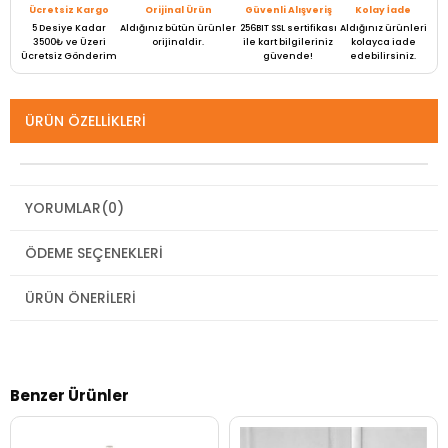
Ücretsiz Kargo
Orijinal Ürün
Güvenli Alışveriş
Kolay İade
5 Desiye Kadar
Aldığınız bütün ürünler
256BIT SSL sertifikası
Aldığınız ürünleri
3500₺ ve Üzeri
orijinaldir.
ile kart bilgileriniz
kolayca iade
Ücretsiz Gönderim
güvende!
edebilirsiniz.
ÜRÜN ÖZELLIKLERI
YORUMLAR
(0)
ÖDEME SEÇENEKLERI
ÜRÜN ÖNERILERI
Benzer Ürünler