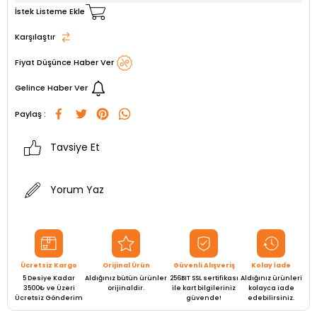
İstek Listeme Ekle
Karşılaştır
Fiyat Düşünce Haber Ver
Gelince Haber Ver
Paylaş :
Tavsiye Et
Yorum Yaz
Ücretsiz Kargo
Orijinal Ürün
Güvenli Alışveriş
Kolay İade
5 Desiye Kadar
Aldığınız bütün ürünler
256BIT SSL sertifikası
Aldığınız ürünleri
3500₺ ve Üzeri
orijinaldir.
ile kart bilgileriniz
kolayca iade
Ücretsiz Gönderim
güvende!
edebilirsiniz.