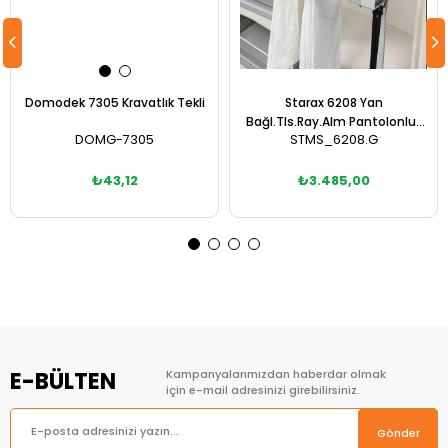
Domodek 7305 Kravatlık Tekli
Starax 6208 Yan
Bağl.Tls.Ray.Alm Pantolonluk
DOMG-7305
STMS_6208.G
90 cm
₺43,12
₺3.485,00
Sepete Ekle
Sepete Ekle
E-BÜLTEN
Kampanyalarımızdan haberdar olmak
için e-mail adresinizi girebilirsiniz.
Gönder