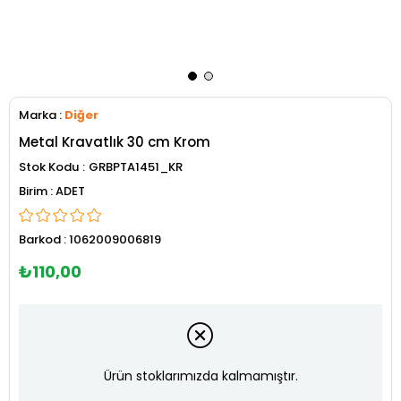
Marka
:
Diğer
Metal Kravatlık 30 cm Krom
Stok Kodu
GRBPTA1451_KR
ADET
Barkod
:
1062009006819
₺110,00
Ürün stoklarımızda kalmamıştır.