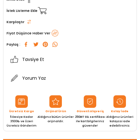
İstek Listeme Ekle
Karşılaştır
Fiyat Düşünce Haber Ver
Paylaş :
Tavsiye Et
Yorum Yaz
Ücretsiz Kargo
Orijinal Ürün
Güvenli Alışveriş
Kolay İade
5 Desiye Kadar
Aldığınız bütün ürünler
256BIT SSL sertifikası
Aldığınız ürünleri
3500₺ ve Üzeri
orijinaldir.
ile kart bilgileriniz
kolayca iade
Ücretsiz Gönderim
güvende!
edebilirsiniz.