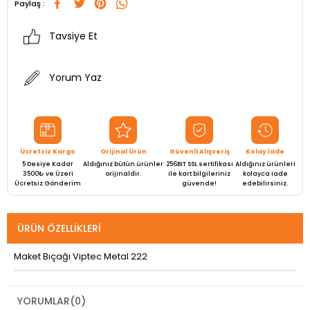
Paylaş :
Tavsiye Et
Yorum Yaz
Ücretsiz Kargo
Orijinal Ürün
Güvenli Alışveriş
Kolay İade
5 Desiye Kadar
Aldığınız bütün ürünler
256BIT SSL sertifikası
Aldığınız ürünleri
3500₺ ve Üzeri
orijinaldir.
ile kart bilgileriniz
kolayca iade
Ücretsiz Gönderim
güvende!
edebilirsiniz.
ÜRÜN ÖZELLIKLERI
Maket Bıçağı Viptec Metal 222
YORUMLAR
(0)