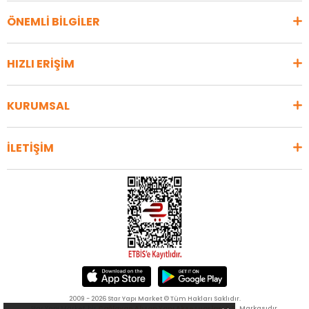
ÖNEMLİ BİLGİLER
HIZLI ERİŞİM
KURUMSAL
İLETİŞİM
2009 - 2026 Star Yapı Market © Tüm Hakları Saklıdır.
Star Yapı Market, bir
Çağlayan Ahşap Yapı Aksesuarları A.Ş.
Markasıdır.