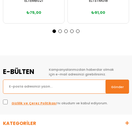
ELTEMB021
ELTSTM018
₺75,00
₺91,00
Sepete Ekle
Sepete Ekle
E-BÜLTEN
Kampanyalarımızdan haberdar olmak
için e-mail adresinizi girebilirsiniz.
Gönder
Gizlilik ve Çerez Politikası
’nı okudum ve kabul ediyorum.
KATEGORİLER