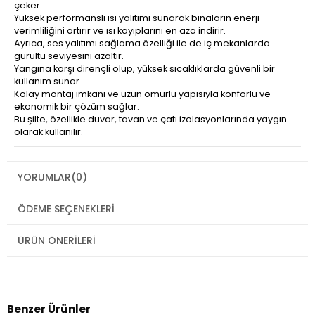
çeker.
Yüksek performanslı ısı yalıtımı sunarak binaların enerji
verimliliğini artırır ve ısı kayıplarını en aza indirir.
Ayrıca, ses yalıtımı sağlama özelliği ile de iç mekanlarda
gürültü seviyesini azaltır.
Yangına karşı dirençli olup, yüksek sıcaklıklarda güvenli bir
kullanım sunar.
Kolay montaj imkanı ve uzun ömürlü yapısıyla konforlu ve
ekonomik bir çözüm sağlar.
Bu şilte, özellikle duvar, tavan ve çatı izolasyonlarında yaygın
olarak kullanılır.
YORUMLAR
(0)
ÖDEME SEÇENEKLERI
ÜRÜN ÖNERILERI
Benzer Ürünler