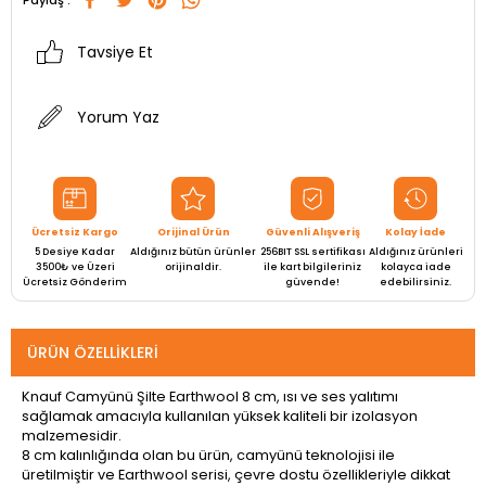
Paylaş :
Tavsiye Et
Yorum Yaz
Ücretsiz Kargo
Orijinal Ürün
Güvenli Alışveriş
Kolay İade
5 Desiye Kadar
Aldığınız bütün ürünler
256BIT SSL sertifikası
Aldığınız ürünleri
3500₺ ve Üzeri
orijinaldir.
ile kart bilgileriniz
kolayca iade
Ücretsiz Gönderim
güvende!
edebilirsiniz.
ÜRÜN ÖZELLIKLERI
Knauf Camyünü Şilte Earthwool 8 cm, ısı ve ses yalıtımı
sağlamak amacıyla kullanılan yüksek kaliteli bir izolasyon
malzemesidir.
8 cm kalınlığında olan bu ürün, camyünü teknolojisi ile
üretilmiştir ve Earthwool serisi, çevre dostu özellikleriyle dikkat