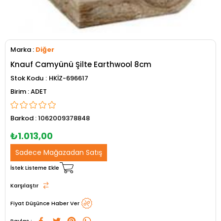
Marka
:
Diğer
Knauf Camyünü Şilte Earthwool 8cm
Stok Kodu
HKİZ-696617
ADET
Barkod
:
1062009378848
₺1.013,00
Sadece Mağazadan Satış
İstek Listeme Ekle
Karşılaştır
Fiyat Düşünce Haber Ver