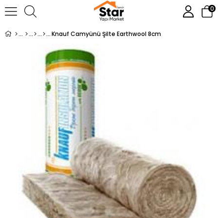
0
Knauf Camyünü Şilte Earthwool 8cm