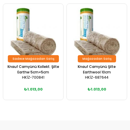
Sadece Mağazadan Satış
Mağazadan Satış
Knauf Camyünü Kollekt. Şilte
Knauf Camyünü Şilte
Earthw 5cm+5cm
Earthwool 10cm
HKİZ-700841
HKİZ-687644
₺1.013,00
₺1.013,00