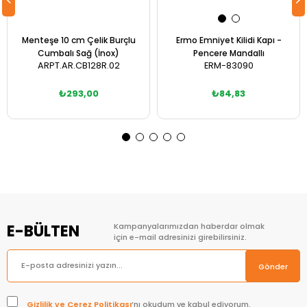
Menteşe 10 cm Çelik Burçlu
Ermo Emniyet Kilidi Kapı -
Cumbalı Sağ (İnox)
Pencere Mandallı
ARPT.AR.CB128R.02
ERM-83090
₺293,00
₺84,83
Sepete Ekle
Sepete Ekle
E-BÜLTEN
Kampanyalarımızdan haberdar olmak
için e-mail adresinizi girebilirsiniz.
Gönder
Gizlilik ve Çerez Politikası
’nı okudum ve kabul ediyorum.