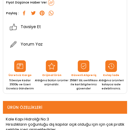
Fiyat Düşünce Haber Ver
Paylaş :
Tavsiye Et
Yorum Yaz
Ücretsiz Kargo
Orijinal Ürün
Güvenli Alışveriş
Kolay İade
5 Desiye Kadar
Aldığınız bütün ürünler
256BIT SSL sertifikası
Aldığınız ürünleri
3500₺ ve Üzeri
orijinaldir.
ile kart bilgileriniz
kolayca iade
Ücretsiz Gönderim
güvende!
edebilirsiniz.
ÜRÜN ÖZELLIKLERI
Kale Kapı Hidroliği No:3
Hırsızlıkların çoğunluğu dış kapılar açık olduğu için için çok pratik
şekilde içeri girmektedirler.