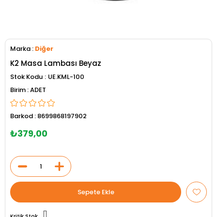
Marka
:
Diğer
K2 Masa Lambası Beyaz
Stok Kodu
UE.KML-100
ADET
Barkod
:
8699868197902
₺379,00
Kritik Stok