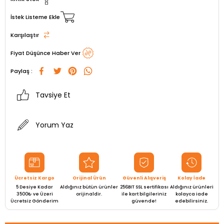
İstek Listeme Ekle
Karşılaştır
Fiyat Düşünce Haber Ver
Paylaş :
Tavsiye Et
Yorum Yaz
Ücretsiz Kargo
Orijinal Ürün
Güvenli Alışveriş
Kolay İade
5 Desiye Kadar
Aldığınız bütün ürünler
256BIT SSL sertifikası
Aldığınız ürünleri
3500₺ ve Üzeri
orijinaldir.
ile kart bilgileriniz
kolayca iade
Ücretsiz Gönderim
güvende!
edebilirsiniz.