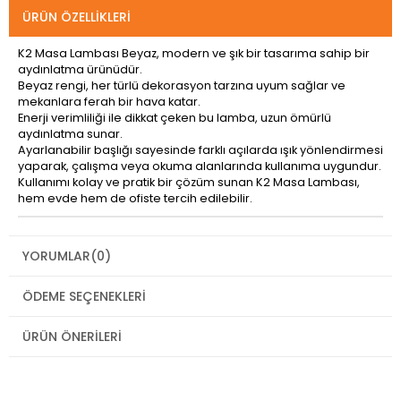
ÜRÜN ÖZELLIKLERI
K2 Masa Lambası Beyaz, modern ve şık bir tasarıma sahip bir
aydınlatma ürünüdür.
Beyaz rengi, her türlü dekorasyon tarzına uyum sağlar ve
mekanlara ferah bir hava katar.
Enerji verimliliği ile dikkat çeken bu lamba, uzun ömürlü
aydınlatma sunar.
Ayarlanabilir başlığı sayesinde farklı açılarda ışık yönlendirmesi
yaparak, çalışma veya okuma alanlarında kullanıma uygundur.
Kullanımı kolay ve pratik bir çözüm sunan K2 Masa Lambası,
hem evde hem de ofiste tercih edilebilir.
YORUMLAR
(0)
ÖDEME SEÇENEKLERI
ÜRÜN ÖNERILERI