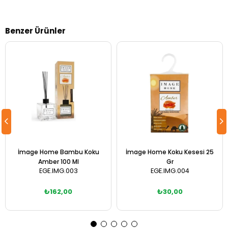
Benzer Ürünler
İmage Home Bambu Koku
İmage Home Koku Kesesi 25
Amber 100 Ml
Gr
EGE.IMG.003
EGE.IMG.004
₺162,00
₺30,00
Sepete Ekle
Sepete Ekle