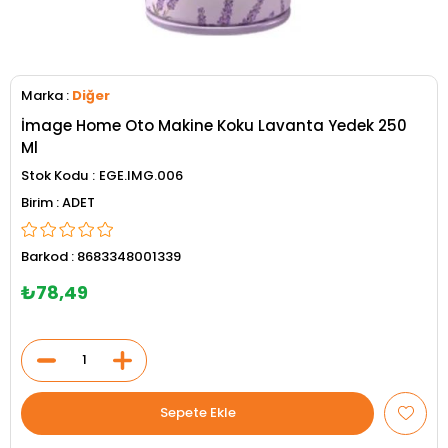
Marka
:
Diğer
İmage Home Oto Makine Koku Lavanta Yedek 250
Ml
Stok Kodu
EGE.IMG.006
ADET
Barkod
:
8683348001339
₺78,49