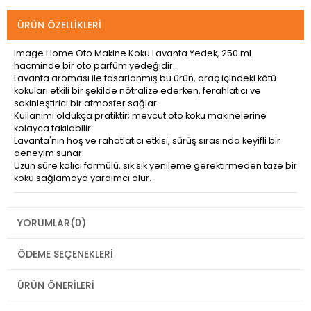
ÜRÜN ÖZELLIKLERI
Image Home Oto Makine Koku Lavanta Yedek, 250 ml
hacminde bir oto parfüm yedeğidir.
Lavanta aroması ile tasarlanmış bu ürün, araç içindeki kötü
kokuları etkili bir şekilde nötralize ederken, ferahlatıcı ve
sakinleştirici bir atmosfer sağlar.
Kullanımı oldukça pratiktir; mevcut oto koku makinelerine
kolayca takılabilir.
Lavanta'nın hoş ve rahatlatıcı etkisi, sürüş sırasında keyifli bir
deneyim sunar.
Uzun süre kalıcı formülü, sık sık yenileme gerektirmeden taze bir
koku sağlamaya yardımcı olur.
YORUMLAR
(0)
ÖDEME SEÇENEKLERI
ÜRÜN ÖNERILERI