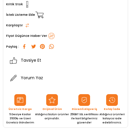
Kritik Stok
İstek Listeme Ekle
Karşılaştır
Fiyat Düşünce Haber Ver
Paylaş :
Tavsiye Et
Yorum Yaz
Ücretsiz Kargo
Orijinal Ürün
Güvenli Alışveriş
Kolay İade
5 Desiye Kadar
Aldığınız bütün ürünler
256BIT SSL sertifikası
Aldığınız ürünleri
3500₺ ve Üzeri
orijinaldir.
ile kart bilgileriniz
kolayca iade
Ücretsiz Gönderim
güvende!
edebilirsiniz.