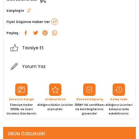
Karşılaştır
Fiyat Düşünce Haber Ver
Paylaş :
Tavsiye Et
Yorum Yaz
Ücretsiz Kargo
Orijinal Ürün
Güvenli Alışveriş
Kolay İade
5 Desiye Kadar
Aldığınız bütün ürünler
256BIT SSL sertifikası
Aldığınız ürünleri
3500₺ ve Üzeri
orijinaldir.
ile kart bilgileriniz
kolayca iade
Ücretsiz Gönderim
güvende!
edebilirsiniz.
ÜRÜN ÖZELLIKLERI