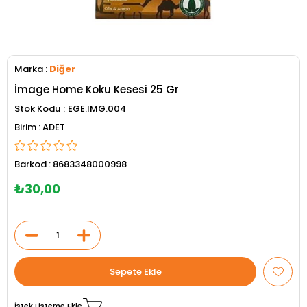
Marka
:
Diğer
İmage Home Koku Kesesi 25 Gr
Stok Kodu
EGE.IMG.004
ADET
Barkod
:
8683348000998
₺30,00
İstek Listeme Ekle