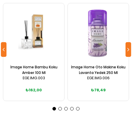
İmage Home Bambu Koku
İmage Home Oto Makine Koku
Amber 100 Ml
Lavanta Yedek 250 Ml
EGE.IMG.003
EGE.IMG.006
₺162,00
₺78,49
Sepete Ekle
Sepete Ekle