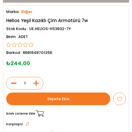
Marka
:
Diğer
Helios Yeşil Kazıklı Çim Armatürü 7w
Stok Kodu
UE.HELİOS-HS3832-7Y
ADET
Barkod
:
8681648701256
₺244,00
İstek Listeme Ekle
Karşılaştır