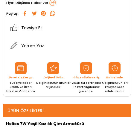
Fiyat Düşünce Haber Ver
Paylaş :
Tavsiye Et
Yorum Yaz
Ücretsiz Kargo
Orijinal Ürün
Güvenli Alışveriş
Kolay İade
5 Desiye Kadar
Aldığınız bütün ürünler
256BIT SSL sertifikası
Aldığınız ürünleri
3500₺ ve Üzeri
orijinaldir.
ile kart bilgileriniz
kolayca iade
Ücretsiz Gönderim
güvende!
edebilirsiniz.
ÜRÜN ÖZELLIKLERI
Helios 7W Yeşil Kazıklı Çim Armatürü