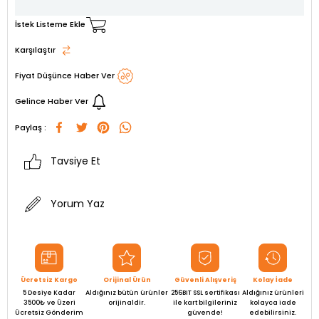
İstek Listeme Ekle
Karşılaştır
Fiyat Düşünce Haber Ver
Gelince Haber Ver
Paylaş :
Tavsiye Et
Yorum Yaz
Ücretsiz Kargo
Orijinal Ürün
Güvenli Alışveriş
Kolay İade
5 Desiye Kadar
Aldığınız bütün ürünler
256BIT SSL sertifikası
Aldığınız ürünleri
3500₺ ve Üzeri
orijinaldir.
ile kart bilgileriniz
kolayca iade
Ücretsiz Gönderim
güvende!
edebilirsiniz.