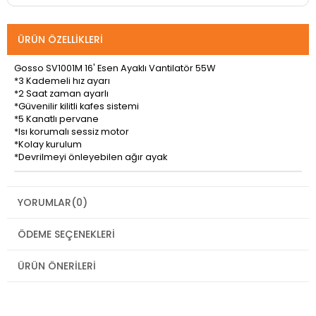
ÜRÜN ÖZELLIKLERI
Gosso SV1001M 16' Esen Ayaklı Vantilatör 55W
*3 Kademeli hız ayarı
*2 Saat zaman ayarlı
*Güvenilir kilitli kafes sistemi
*5 Kanatlı pervane
*Isı korumalı sessiz motor
*Kolay kurulum
*Devrilmeyi önleyebilen ağır ayak
YORUMLAR
(0)
ÖDEME SEÇENEKLERI
ÜRÜN ÖNERILERI