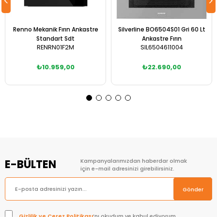
Renno Mekanik Fırın Ankastre
Silverline BO6504S01 Gri 60 Lt
Standart Sdt
Ankastre Fırın
RENRN01F2M
SIL6504611004
₺10.959,00
₺22.690,00
Sepete Ekle
Sepete Ekle
E-BÜLTEN
Kampanyalarımızdan haberdar olmak
için e-mail adresinizi girebilirsiniz.
Gönder
Gizlilik ve Çerez Politikası
’nı okudum ve kabul ediyorum.