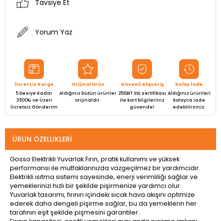
Tavsiye Et
Yorum Yaz
Ücretsiz Kargo
Orijinal Ürün
Güvenli Alışveriş
Kolay İade
5 Desiye Kadar
Aldığınız bütün ürünler
256BIT SSL sertifikası
Aldığınız ürünleri
3500₺ ve Üzeri
orijinaldir.
ile kart bilgileriniz
kolayca iade
Ücretsiz Gönderim
güvende!
edebilirsiniz.
ÜRÜN ÖZELLIKLERI
Gosso Elektrikli Yuvarlak Fırın, pratik kullanımı ve yüksek
performansı ile mutfaklarınızda vazgeçilmez bir yardımcıdır.
Elektrikli ısıtma sistemi sayesinde, enerji verimliliği sağlar ve
yemeklerinizi hızlı bir şekilde pişirmenize yardımcı olur.
Yuvarlak tasarımı, fırının içindeki sıcak hava akışını optimize
ederek daha dengeli pişirme sağlar, bu da yemeklerin her
tarafının eşit şekilde pişmesini garantiler.