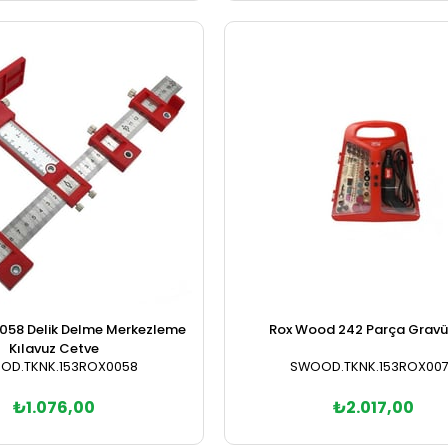
Sepete Ekle
Sepete Ekle
058 Delik Delme Merkezleme
Rox Wood 242 Parça Gravü
Kılavuz Cetve
OD.TKNK.153ROX0058
SWOOD.TKNK.153ROX00
₺1.076,00
₺2.017,00