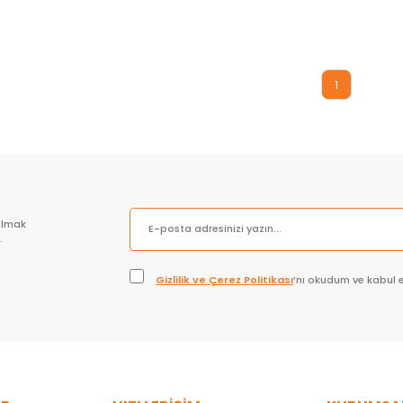
Sepete Ekle
Sepete Ekle
1
olmak
.
Gizlilik ve Çerez Politikası
’nı okudum ve kabul 