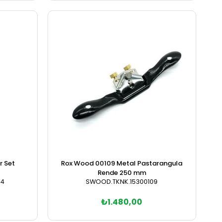
Sepete Ekle
r Set
Rox Wood 00109 Metal Pastarangula
Rende 250 mm
74
SWOOD.TKNK.15300109
₺1.480,00