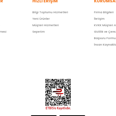
ER
HIZLI ERİŞİM
KURUMSA
Bilgi Toplumu Hizmetleri
Firma Bilgileri
Yeni Ürünler
İletişim
ı
Müşteri Hizmetleri
KVKK Müşteri 
şmesi
Sepetim
Gizlilik ve Çere
Başvuru Formu
İnsan Kaynakla