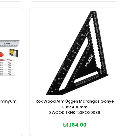
Sepete Ekle
lüminyum
Rox Wood Alm Üçgen Marangoz Gönye
305*430mm
SWOOD.TKNK.153ROX0089
₺1.184,00