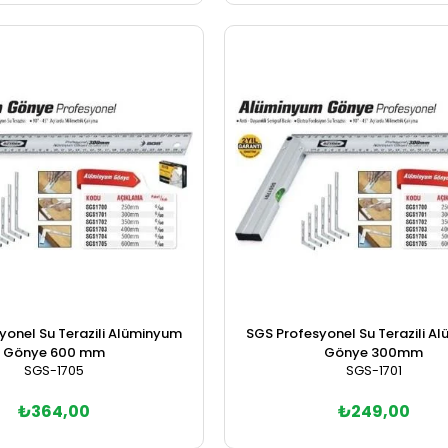
Sepete Ekle
Sepete Ekle
yonel Su Terazili Alüminyum
SGS Profesyonel Su Terazili A
Gönye 600 mm
Gönye 300mm
SGS-1705
SGS-1701
₺364,00
₺249,00