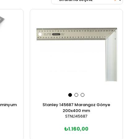
Stanley 145687 Marangoz Gönye
lüminyum
200x400 mm
STNL145687
₺1.160,00