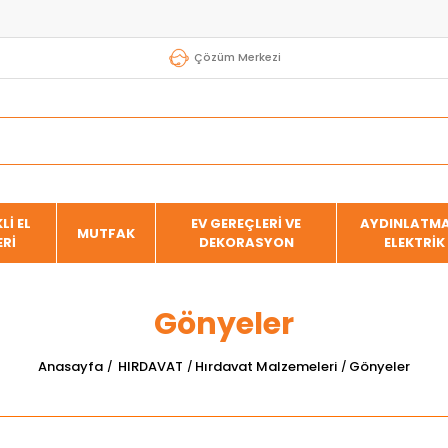
Çözüm Merkezi
Lİ EL
EV GEREÇLERİ VE
AYDINLATMA
MUTFAK
ERİ
DEKORASYON
ELEKTRİK
Gönyeler
Anasayfa
HIRDAVAT
Hırdavat Malzemeleri
Gönyeler