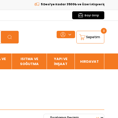
5 Desi’ye Kadar 3500₺ ve Üzeri Alışverişlerde
KARGO B
Bayi Girişi
0
Sepetim
 VE
ISITMA VE
YAPI VE
HIRDAVAT
SOĞUTMA
İNŞAAT