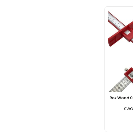
Rox Wood 0
SWO