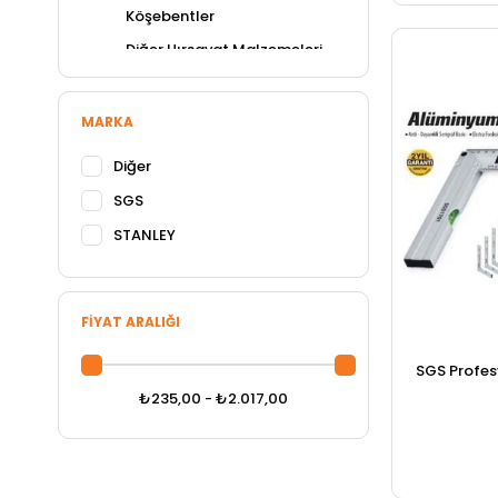
Köşebentler
Diğer Hırsavat Malzemeleri
Posta Kutuları
Ambalajlı Vida ve Çeşitleri
MARKA
Yönlendirme Levhaları
Diğer
Diğer Hırdavat Malzemeleri
SGS
STANLEY
FIYAT ARALIĞI
SGS Profes
₺235,00 - ₺2.017,00