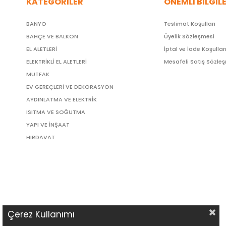
KATEGORİLER
ÖNEMLİ BİLGİL
BANYO
Teslimat Koşulları
BAHÇE VE BALKON
Üyelik Sözleşmesi
EL ALETLERİ
İptal ve İade Koşullar
ELEKTRİKLİ EL ALETLERİ
Mesafeli Satış Sözle
MUTFAK
EV GEREÇLERİ VE DEKORASYON
AYDINLATMA VE ELEKTRİK
ISITMA VE SOĞUTMA
YAPI VE İNŞAAT
HIRDAVAT
Çerez Kullanımı