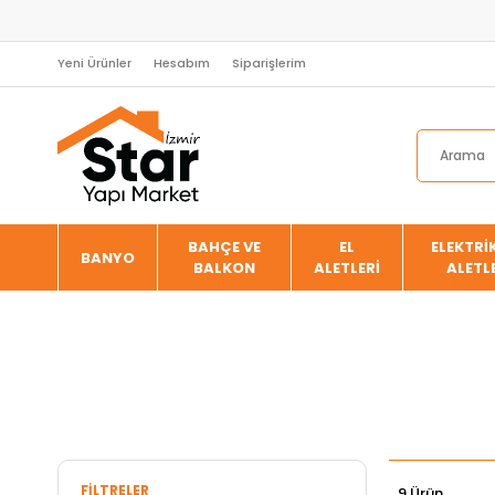
Yeni Ürünler
Hesabım
Siparişlerim
BAHÇE VE
EL
ELEKTRİK
BANYO
BALKON
ALETLERİ
ALETL
FILTRELER
9 Ürün