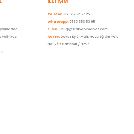
L
İLETİŞİM
Telefon:
0232 252 57 25
Whatsapp:
0530 353 53 95
Aydınlatma
E-Mail:
bilgi@staryapimarket.com
z Politikası
Adres:
Dokuz Eylül Mah. Hava Eğitim Yolu
No:12/C Gaziemir / İzmir
rı