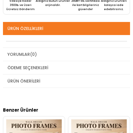
5 Desiye Kadar
Aldığınız bütün ürünler
256BIT SSL sertifikası
Aldığınız ürünleri
3500₺ ve Üzeri
orijinaldir.
ile kart bilgileriniz
kolayca iade
Ücretsiz Gönderim
güvende!
edebilirsiniz.
ÜRÜN ÖZELLIKLERI
YORUMLAR
(0)
ÖDEME SEÇENEKLERI
ÜRÜN ÖNERILERI
Benzer Ürünler