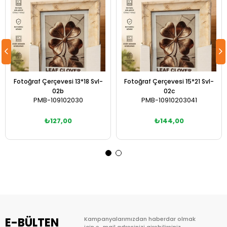
Fotoğraf Çerçevesi 13*18 Svl-
Fotoğraf Çerçevesi 15*21 Svl-
02b
02c
PMB-109102030
PMB-10910203041
₺127,00
₺144,00
Sepete Ekle
Sepete Ekle
E-BÜLTEN
Kampanyalarımızdan haberdar olmak