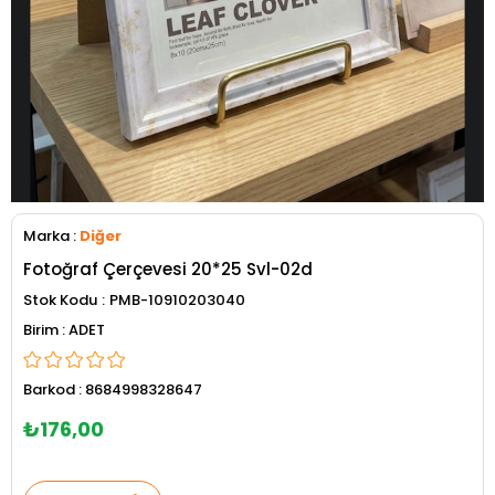
Marka
:
Diğer
Fotoğraf Çerçevesi 20*25 Svl-02d
Stok Kodu
PMB-10910203040
ADET
Barkod
:
8684998328647
₺176,00