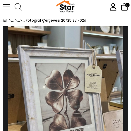
0
Fotoğraf Çerçevesi 20*25 Svl-02d