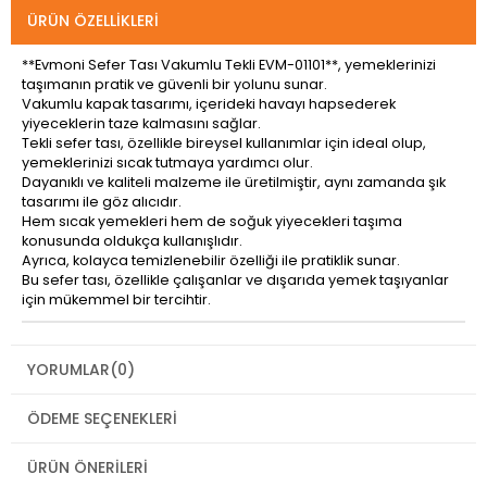
ÜRÜN ÖZELLIKLERI
**Evmoni Sefer Tası Vakumlu Tekli EVM-01101**, yemeklerinizi
taşımanın pratik ve güvenli bir yolunu sunar.
Vakumlu kapak tasarımı, içerideki havayı hapsederek
yiyeceklerin taze kalmasını sağlar.
Tekli sefer tası, özellikle bireysel kullanımlar için ideal olup,
yemeklerinizi sıcak tutmaya yardımcı olur.
Dayanıklı ve kaliteli malzeme ile üretilmiştir, aynı zamanda şık
tasarımı ile göz alıcıdır.
Hem sıcak yemekleri hem de soğuk yiyecekleri taşıma
konusunda oldukça kullanışlıdır.
Ayrıca, kolayca temizlenebilir özelliği ile pratiklik sunar.
Bu sefer tası, özellikle çalışanlar ve dışarıda yemek taşıyanlar
için mükemmel bir tercihtir.
YORUMLAR
(0)
ÖDEME SEÇENEKLERI
ÜRÜN ÖNERILERI