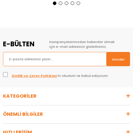
Sepete Ekle
Sepete Ekle
E-BÜLTEN
Kampanyalarımızdan haberdar olmak
için e-mail adresinizi girebilirsiniz.
Gönder
Gizlilik ve Çerez Politikası
’nı okudum ve kabul ediyorum.
KATEGORİLER
ÖNEMLİ BİLGİLER
HIZLI ERİŞİM