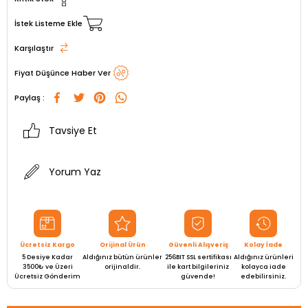
İstek Listeme Ekle
Karşılaştır
Fiyat Düşünce Haber Ver
Paylaş :
Tavsiye Et
Yorum Yaz
Ücretsiz Kargo
Orijinal Ürün
Güvenli Alışveriş
Kolay İade
5 Desiye Kadar
Aldığınız bütün ürünler
256BIT SSL sertifikası
Aldığınız ürünleri
3500₺ ve Üzeri
orijinaldir.
ile kart bilgileriniz
kolayca iade
Ücretsiz Gönderim
güvende!
edebilirsiniz.