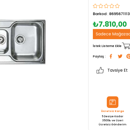
Barkod
:
869567111
₺7.810,00
Sadece Mağazad
İstek Listeme Ekle
Paylaş :
Tavsiye Et
Ücretsiz Kargo
5 Desiye Kadar
3500₺ ve Üzeri
Ücretsiz Gönderim