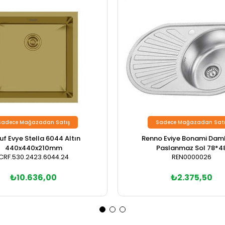
Sadece Mağazadan Satış
Sadece Mağazadan Satı
uf Evye Stella 6044 Altın
Renno Eviye Bonami Damla
440x440x210mm
Paslanmaz Sol 78*4
CRF.530.2423.6044.24
REN0000026
₺10.636,00
₺2.375,50