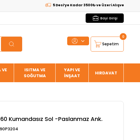
5 Desi’ye Kadar 3500₺ ve Üzeri Alışverişlerde
KARG
Bayi Girişi
0
Sepetim
 VE
ISITMA VE
YAPI VE
HIRDAVAT
SOĞUTMA
İNŞAAT
s 60 Kumandasız Sol -Paslanmaz Ank.
90P3204