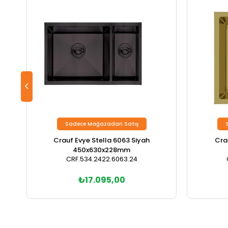
Sadece Mağazadan Satış
Crauf Evye Stella 6063 Siyah
Cra
450x630x228mm
CRF.534.2422.6063.24
₺17.095,00