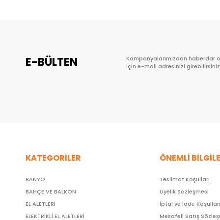
E-BÜLTEN
Kampanyalarımızdan haberdar 
için e-mail adresinizi girebilirsiniz
KATEGORİLER
ÖNEMLİ BİLGİL
BANYO
Teslimat Koşulları
BAHÇE VE BALKON
Üyelik Sözleşmesi
EL ALETLERİ
İptal ve İade Koşullar
ELEKTRİKLİ EL ALETLERİ
Mesafeli Satış Sözle