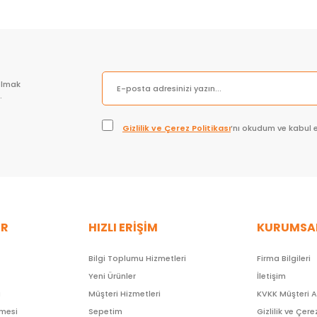
olmak
.
Gizlilik ve Çerez Politikası
’nı okudum ve kabul 
ER
HIZLI ERİŞİM
KURUMSA
Bilgi Toplumu Hizmetleri
Firma Bilgileri
Yeni Ürünler
İletişim
ı
Müşteri Hizmetleri
KVKK Müşteri 
şmesi
Sepetim
Gizlilik ve Çere