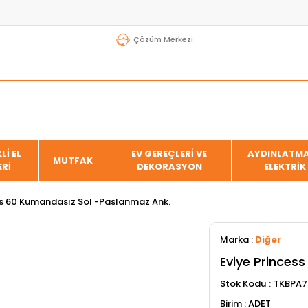
Çözüm Merkezi
Lİ EL
EV GEREÇLERİ VE
AYDINLATMA
MUTFAK
ERİ
DEKORASYON
ELEKTRİK
ss 60 Kumandasız Sol -Paslanmaz Ank.
Marka
:
Diğer
Eviye Princes
Stok Kodu
TKBPA7
ADET