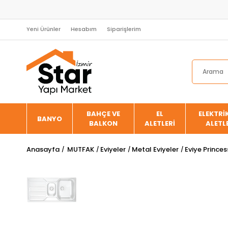
Yeni Ürünler
Hesabım
Siparişlerim
BAHÇE VE
EL
ELEKTRİK
BANYO
BALKON
ALETLERİ
ALETL
Anasayfa
MUTFAK
Eviyeler
Metal Eviyeler
Eviye Prince