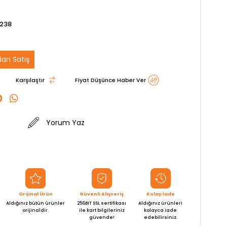
3238
an Satış
Karşılaştır
Fiyat Düşünce Haber Ver
Yorum Yaz
Orijinal Ürün
Güvenli Alışveriş
Kolay İade
Aldığınız bütün ürünler
256BIT SSL sertifikası
Aldığınız ürünleri
orijinaldir.
ile kart bilgileriniz
kolayca iade
güvende!
edebilirsiniz.