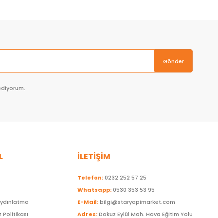
Gönder
ediyorum.
L
İLETİŞİM
Telefon:
0232 252 57 25
Whatsapp:
0530 353 53 95
Aydınlatma
E-Mail:
bilgi@staryapimarket.com
z Politikası
Adres:
Dokuz Eylül Mah. Hava Eğitim Yolu