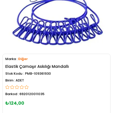
Marka
:
Diğer
Elastik Çamaşır Askılığı Mandallı
Stok Kodu
PMB-109361930
ADET
Barkod
:
6920120011035
₺124,00