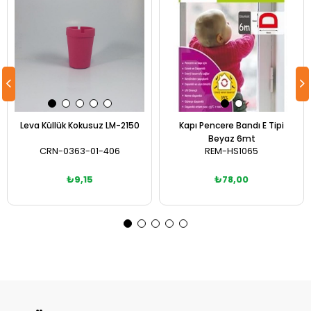
Leva Küllük Kokusuz LM-2150
Kapı Pencere Bandı E Tipi
Beyaz 6mt
CRN-0363-01-406
REM-HS1065
₺9,15
₺78,00
Sepete Ekle
Sepete Ekle