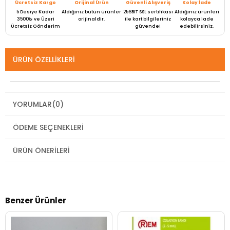
Ücretsiz Kargo
Orijinal Ürün
Güvenli Alışveriş
Kolay İade
5 Desiye Kadar
Aldığınız bütün ürünler
256BIT SSL sertifikası
Aldığınız ürünleri
3500₺ ve Üzeri
orijinaldir.
ile kart bilgileriniz
kolayca iade
Ücretsiz Gönderim
güvende!
edebilirsiniz.
ÜRÜN ÖZELLIKLERI
YORUMLAR
(0)
ÖDEME SEÇENEKLERI
ÜRÜN ÖNERILERI
Benzer Ürünler