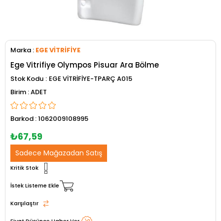
Marka
:
EGE VİTRİFİYE
Ege Vitrifiye Olympos Pisuar Ara Bölme
Stok Kodu
EGE VİTRİFİYE-TPARÇ A015
ADET
Barkod
:
1062009108995
₺67,59
Sadece Mağazadan Satış
Kritik Stok
İstek Listeme Ekle
Karşılaştır