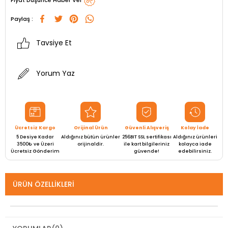
Fiyat Düşünce Haber Ver
Paylaş :
Tavsiye Et
Yorum Yaz
Ücretsiz Kargo
Orijinal Ürün
Güvenli Alışveriş
Kolay İade
5 Desiye Kadar
Aldığınız bütün ürünler
256BIT SSL sertifikası
Aldığınız ürünleri
3500₺ ve Üzeri
orijinaldir.
ile kart bilgileriniz
kolayca iade
Ücretsiz Gönderim
güvende!
edebilirsiniz.
ÜRÜN ÖZELLIKLERI