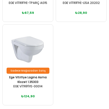
EGE VİTRİFİYE-TPARÇ A015
EGE VİTRİFİYE-LİSA 20202
₺67,59
₺28,90
Sadece Mağazadan Satış
Ege Vitrifiye Lagina Asma
Klozet 1.35303
EGE VİTRİFİYE-00014
₺124,90