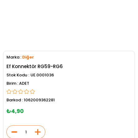
Marka
:
Diğer
Ef Konnektör RG59-RG6
Stok Kodu
UE.0001036
ADET
Barkod
:
1062009362281
₺4,90