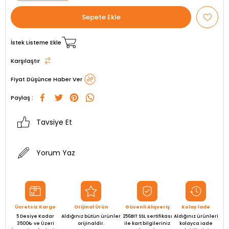
İstek Listeme Ekle
Karşılaştır
Fiyat Düşünce Haber Ver
Paylaş :
Tavsiye Et
Yorum Yaz
Ücretsiz Kargo
Orijinal Ürün
Güvenli Alışveriş
Kolay İade
5 Desiye Kadar
Aldığınız bütün ürünler
256BIT SSL sertifikası
Aldığınız ürünleri
3500₺ ve Üzeri
orijinaldir.
ile kart bilgileriniz
kolayca iade