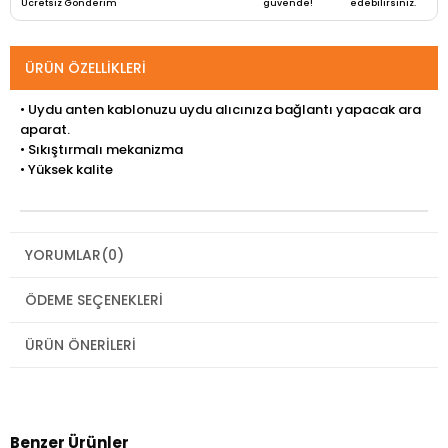
Ücretsiz Gönderim
güvende!
edebilirsiniz.
ÜRÜN ÖZELLIKLERI
• Uydu anten kablonuzu uydu alıcınıza bağlantı yapacak ara
aparat.
• Sıkıştırmalı mekanizma
• Yüksek kalite
YORUMLAR
(0)
ÖDEME SEÇENEKLERI
ÜRÜN ÖNERILERI
Benzer Ürünler