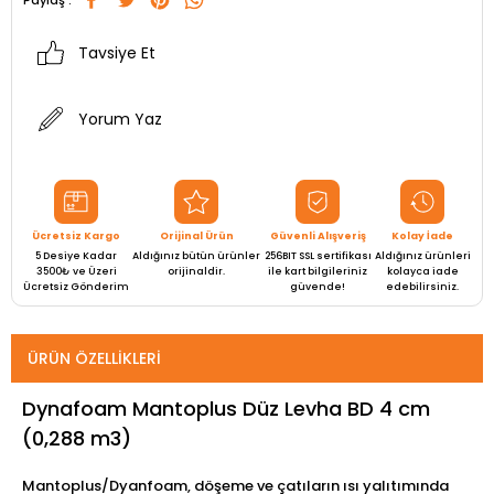
Paylaş :
Tavsiye Et
Yorum Yaz
Ücretsiz Kargo
Orijinal Ürün
Güvenli Alışveriş
Kolay İade
5 Desiye Kadar
Aldığınız bütün ürünler
256BIT SSL sertifikası
Aldığınız ürünleri
3500₺ ve Üzeri
orijinaldir.
ile kart bilgileriniz
kolayca iade
Ücretsiz Gönderim
güvende!
edebilirsiniz.
ÜRÜN ÖZELLIKLERI
Dynafoam Mantoplus Düz Levha BD 4 cm
(0,288 m3)
Mantoplus/Dyanfoam, döşeme ve çatıların ısı yalıtımında