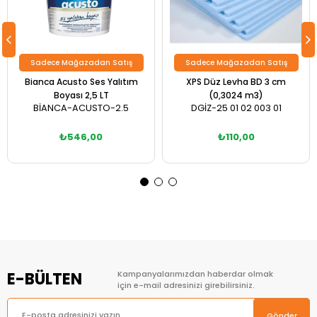
Sadece Mağazadan Satış
Sadece Mağazadan Satış
Bianca Acusto Ses Yalıtım
XPS Düz Levha BD 3 cm
Boyası 2,5 LT
(0,3024 m3)
BİANCA-ACUSTO-2.5
DGİZ-25 01 02 003 01
₺546,00
₺110,00
E-BÜLTEN
Kampanyalarımızdan haberdar olmak
için e-mail adresinizi girebilirsiniz.
Gönder