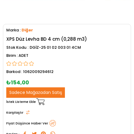
Marka
:
Diğer
XPS Düz Levha BD 4 cm (0,288 m3)
Stok Kodu
DGİZ-25 01 02 003 01 4CM
ADET
Barkod
:
1062009294612
₺154,00
Sadece Mağazadan Satış
İstek Listeme Ekle
Karşılaştır
Fiyat Düşünce Haber Ver