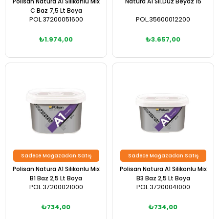
Polisan Natura A1 Silikonlu Mix
Natura A1 Sil.Düz Beyaz 15
C Baz 7,5 Lt Boya
POL.37200051600
POL.35600012200
₺1.974,00
₺3.657,00
Sadece Mağazadan Satış
Sadece Mağazadan Satış
Polisan Natura A1 Silikonlu Mix
Polisan Natura A1 Silikonlu Mix
B1 Baz 2,5 Lt Boya
B3 Baz 2,5 Lt Boya
POL.37200021000
POL.37200041000
₺734,00
₺734,00