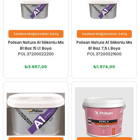
Sadece Mağazadan Satış
Sadece Mağazadan Satış
Polisan Natura A1 Silikonlu Mix
Polisan Natura A1 Silikonlu Mix
B1 Baz 15 Lt Boya
B1 Baz 7,5 L Boya
POL.37200022200
POL.37200021600
₺3.657,00
₺1.974,00