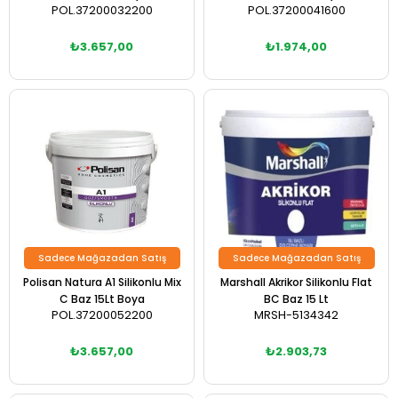
POL.37200032200
POL.37200041600
₺3.657,00
₺1.974,00
Sadece Mağazadan Satış
Sadece Mağazadan Satış
Polisan Natura A1 Silikonlu Mix
Marshall Akrikor Silikonlu Flat
C Baz 15Lt Boya
BC Baz 15 Lt
POL.37200052200
MRSH-5134342
₺3.657,00
₺2.903,73