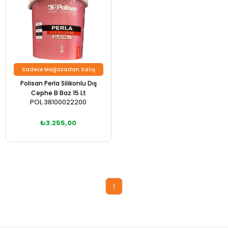
Sadece Mağazadan Satış
Polisan Perla Silikonlu Dış
Cephe B Baz 15 Lt
POL.38100022200
₺3.255,00
1