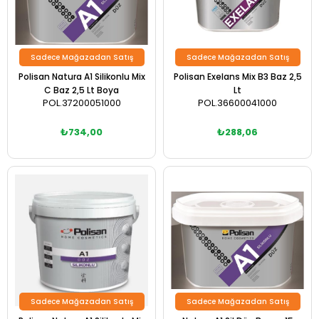
Sadece Mağazadan Satış
Sadece Mağazadan Satış
Polisan Natura A1 Silikonlu Mix
Polisan Exelans Mix B3 Baz 2,5
C Baz 2,5 Lt Boya
Lt
POL.37200051000
POL.36600041000
₺734,00
₺288,06
Sadece Mağazadan Satış
Sadece Mağazadan Satış