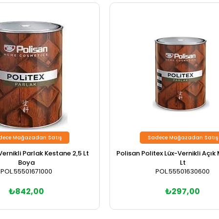
dece Mağazadan Satış
Sadece Mağazadan Satış
Vernikli Parlak Kestane 2,5 Lt
Polisan Politex Lüx-Vernikli Açık
Boya
Lt
POL.55501671000
POL.55501630600
₺842,00
₺297,00