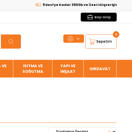
5 Desi’ye Kadar 3500₺ ve Üzeri Alışverişlerde
KARGO BEDAVA
Bayi Girişi
0
Sepetim
 VE
ISITMA VE
YAPI VE
HIRDAVAT
SOĞUTMA
İNŞAAT