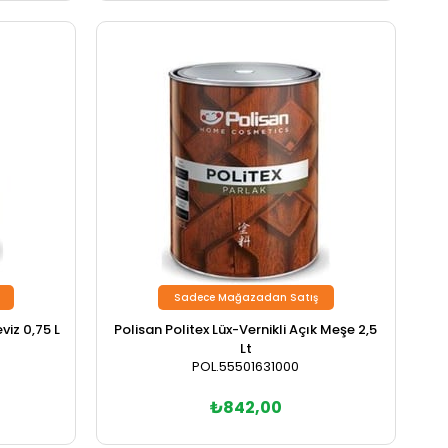
Sadece Mağazadan Satış
viz 0,75 L
Polisan Politex Lüx-Vernikli Açık Meşe 2,5
Lt
POL.55501631000
₺842,00