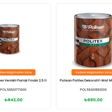
dece Mağazadan Satış
Sadece Mağazadan Satış
ex Vernikli Parlak Fındık 2,5 lt
Polisan Politex Dekoratif-Mat M
POL.55501771000
POL.55401651000
₺842,00
₺680,00