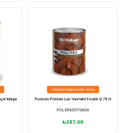
Sadece Mağazadan Satış
Açık Meşe
Polisan Politex Lüx-Vernikli Fındık 0,75 lt
POL.55501770600
₺297,00