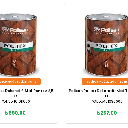
dece Mağazadan Satış
Sadece Mağazadan Satış
tex Dekoratif-Mat Renksiz 2,5
Polisan Politex Dekoratif-Mat T
Lt
Lt
POL.55401611000
POL.55401690600
₺680,00
₺257,00