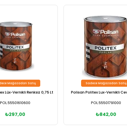
dece Mağazadan Satış
Sadece Mağazadan Satış
ex Lüx-Vernikli Renksiz 0,75 Lt
POL.55501610600
POL.55501791000
₺297,00
₺842,00