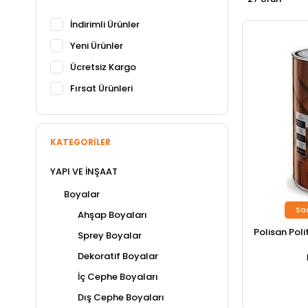
İndirimli Ürünler
Yeni Ürünler
Ücretsiz Kargo
Fırsat Ürünleri
KATEGORILER
YAPI VE İNŞAAT
Boyalar
Sa
Ahşap Boyaları
Polisan Poli
Sprey Boyalar
Dekoratif Boyalar
İç Cephe Boyaları
Dış Cephe Boyaları