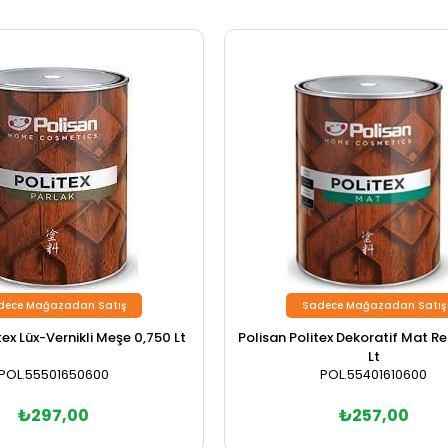
dece Mağazadan Satış
Sadece Mağazadan Satış
tex Lüx-Vernikli Meşe 0,750 Lt
Polisan Politex Dekoratif Mat Re
Lt
POL.55501650600
POL.55401610600
₺297,00
₺257,00