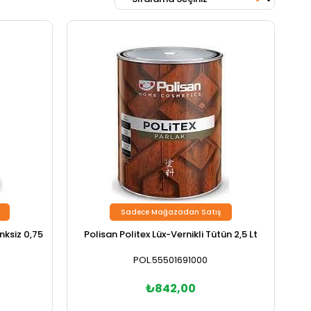
Sadece Mağazadan Satış
nksiz 0,75
Polisan Politex Lüx-Vernikli Tütün 2,5 Lt
POL.55501691000
₺842,00