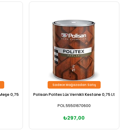
Sadece Mağazadan Satış
 Meşe 0,75
Polisan Politex Lüx Vernikli Kestane 0,75 Lt
POL.55501670600
₺297,00