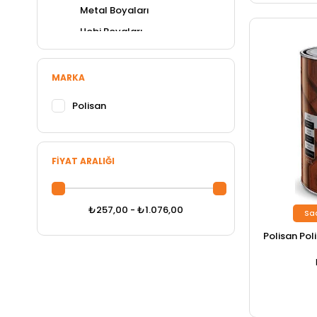
Metal Boyaları
Hobi Boyaları
Vernikler
Yağlı Boyalar
MARKA
Astarlar
Polisan
Zehirli Marin Boyalar
Tinerler
Renk Pastaları
FIYAT ARALIĞI
Isı Yalıtım
₺257,00 - ₺1.076,00
Sa
Polisan Poli