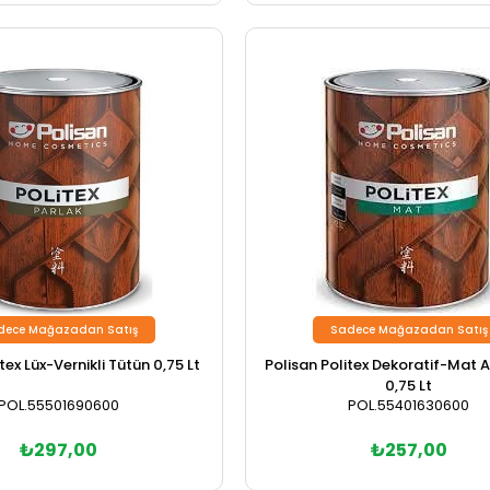
dece Mağazadan Satış
Sadece Mağazadan Satış
tex Lüx-Vernikli Tütün 0,75 Lt
Polisan Politex Dekoratif-Mat 
0,75 Lt
POL.55501690600
POL.55401630600
₺297,00
₺257,00