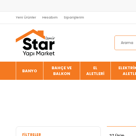
Yeni Ürünler
Hesabım
Siparişlerim
BAHÇE VE
EL
ELEKTRİK
BANYO
BALKON
ALETLERİ
ALETL
FILTRELER
27 Ürün