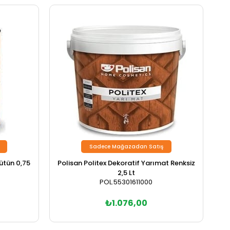
Sadece Mağazadan Satış
ütün 0,75
Polisan Politex Dekoratif Yarımat Renksiz
2,5 Lt
POL.55301611000
₺1.076,00