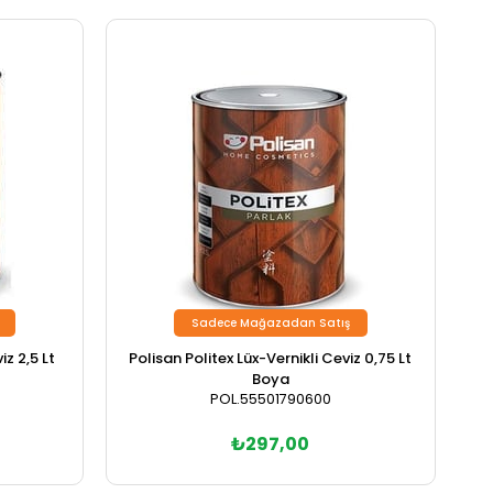
Sadece Mağazadan Satış
Polisan Politex Lux-Vernikli Ceviz 2,5 Lt
Polisan Politex Lüx-Vernikli Ceviz 0,75 Lt
Boya
POL.55501790600
₺297,00