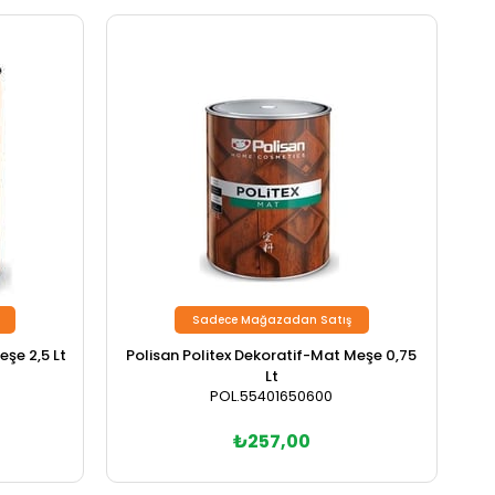
Sadece Mağazadan Satış
eşe 2,5 Lt
Polisan Politex Dekoratif-Mat Meşe 0,75
Lt
POL.55401650600
₺257,00