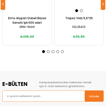
Ermo Alçıpan Dübeli Beyaz
Trapez Vida 5,5*25
Kanatlı 1pk 500 adet
ERM-16441
ESL35413
₺236,00
₺33,90
Sepete Ekle
Sepete Ekle
E-BÜLTEN
Kampanyalarımızdan haberdar olmak
için e-mail adresinizi girebilirsiniz.
Gönder