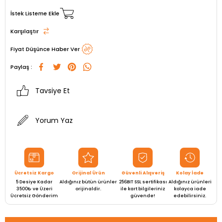
İstek Listeme Ekle
Karşılaştır
Fiyat Düşünce Haber Ver
Paylaş :
Tavsiye Et
Yorum Yaz
Ücretsiz Kargo
Orijinal Ürün
Güvenli Alışveriş
Kolay İade
5 Desiye Kadar
Aldığınız bütün ürünler
256BIT SSL sertifikası
Aldığınız ürünleri
3500₺ ve Üzeri
orijinaldir.
ile kart bilgileriniz
kolayca iade
Ücretsiz Gönderim
güvende!
edebilirsiniz.