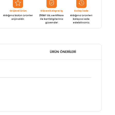
Orijinal Ürün
Güvenli Alışveriş
Kolay İade
Aldığınız bütün ürünler
256BIT SSL sertifikası
Aldığınız ürünleri
orijinaldir.
ile kart bilgileriniz
kolayca iade
güvende!
edebilirsiniz.
ÜRÜN ÖNERILERI