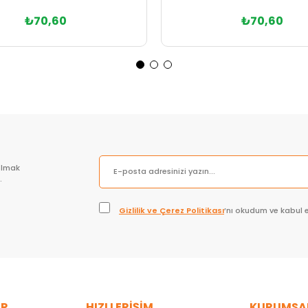
₺70,60
₺70,60
Sepete Ekle
Sepete Ekle
olmak
.
Gizlilik ve Çerez Politikası
’nı okudum ve kabul 
ER
HIZLI ERİŞİM
KURUMSA