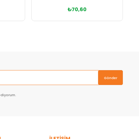
₺70,60
Sepete Ekle
Gönder
ediyorum.
L
İLETİŞİM