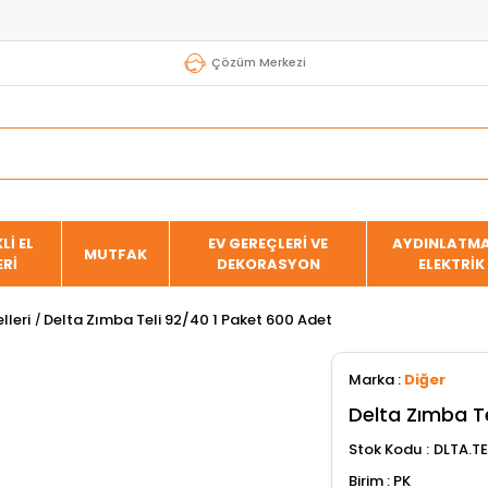
Çözüm Merkezi
Lİ EL
EV GEREÇLERİ VE
AYDINLATMA
MUTFAK
ERİ
DEKORASYON
ELEKTRİK
lleri
Delta Zımba Teli 92/40 1 Paket 600 Adet
Marka
:
Diğer
Delta Zımba T
Stok Kodu
DLTA.T
PK