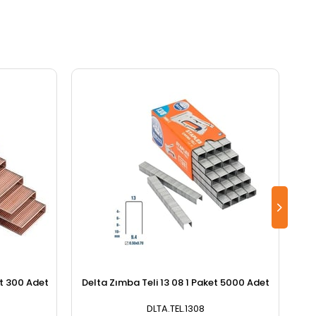
et 300 Adet
Delta Zımba Teli 13 08 1 Paket 5000 Adet
De
DLTA.TEL.1308