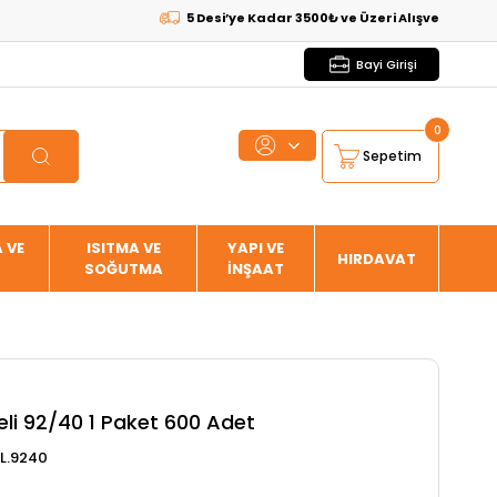
5 Desi’ye Kadar 3500₺ ve Üzeri Alışverişlerde
KARGO
Bayi Girişi
0
Sepetim
 VE
ISITMA VE
YAPI VE
HIRDAVAT
SOĞUTMA
İNŞAAT
eli 92/40 1 Paket 600 Adet
EL.9240