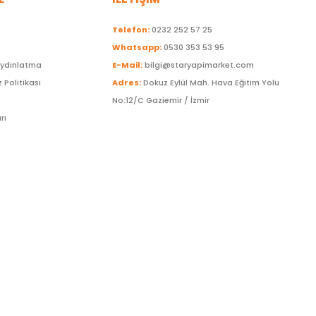
Telefon:
0232 252 57 25
Whatsapp:
0530 353 53 95
Aydınlatma
E-Mail:
bilgi@staryapimarket.com
z Politikası
Adres:
Dokuz Eylül Mah. Hava Eğitim Yolu
No:12/C Gaziemir / İzmir
rı