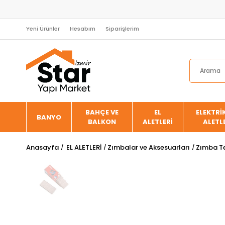
Yeni Ürünler
Hesabım
Siparişlerim
BAHÇE VE
EL
ELEKTRİK
BANYO
BALKON
ALETLERİ
ALETL
Anasayfa
EL ALETLERİ
Zımbalar ve Aksesuarları
Zımba Te