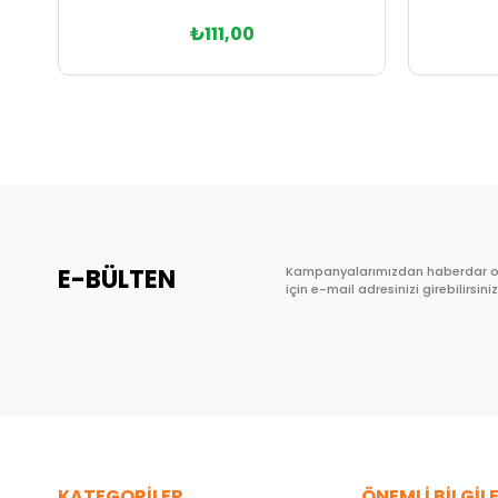
₺111,00
Sepete Ekle
E-BÜLTEN
Kampanyalarımızdan haberdar 
için e-mail adresinizi girebilirsiniz
KATEGORİLER
ÖNEMLİ BİLGİL