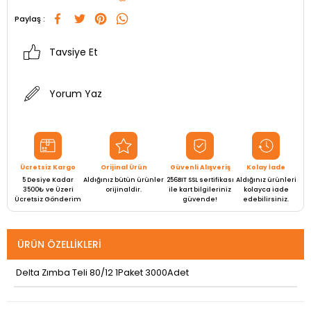
Paylaş :
Tavsiye Et
Yorum Yaz
Ücretsiz Kargo
Orijinal Ürün
Güvenli Alışveriş
Kolay İade
5 Desiye Kadar
Aldığınız bütün ürünler
256BIT SSL sertifikası
Aldığınız ürünleri
3500₺ ve Üzeri
orijinaldir.
ile kart bilgileriniz
kolayca iade
Ücretsiz Gönderim
güvende!
edebilirsiniz.
ÜRÜN ÖZELLIKLERI
Delta Zımba Teli 80/12 1Paket 3000Adet