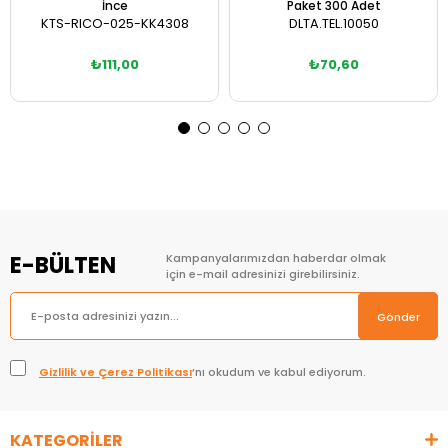
İnce
Paket 300 Adet
KTS-RICO-025-KK4308
DLTA.TEL.10050
₺111,00
₺70,60
Sepete Ekle
Sepete Ekle
E-BÜLTEN
Kampanyalarımızdan haberdar olmak
için e-mail adresinizi girebilirsiniz.
Gönder
Gizlilik ve Çerez Politikası
’nı okudum ve kabul ediyorum.
KATEGORİLER