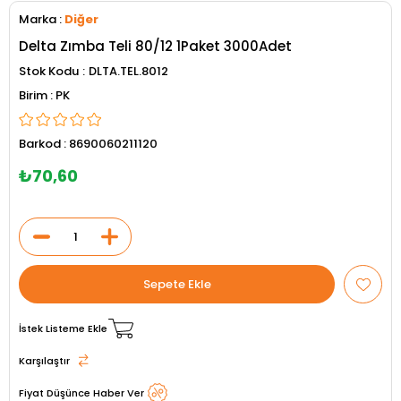
Marka
:
Diğer
Delta Zımba Teli 80/12 1Paket 3000Adet
Stok Kodu
DLTA.TEL.8012
PK
Barkod
:
8690060211120
₺70,60
İstek Listeme Ekle
Karşılaştır
Fiyat Düşünce Haber Ver