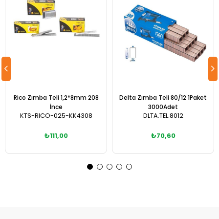
Rico Zımba Teli 1,2*8mm 208
Delta Zımba Teli 80/12 1Paket
İnce
3000Adet
KTS-RICO-025-KK4308
DLTA.TEL.8012
₺111,00
₺70,60
Sepete Ekle
Sepete Ekle