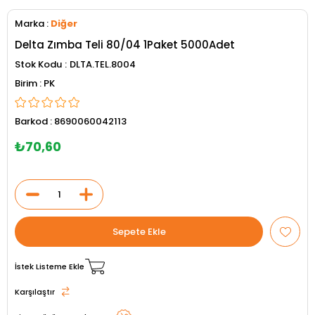
Marka
:
Diğer
Delta Zımba Teli 80/04 1Paket 5000Adet
Stok Kodu
DLTA.TEL.8004
PK
Barkod
:
8690060042113
₺70,60
İstek Listeme Ekle
Karşılaştır