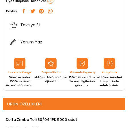
Fiyat Düşünce Haber Ver
Paylaş :
Tavsiye Et
Yorum Yaz
Ücretsiz Kargo
Orijinal Ürün
Güvenli Alışveriş
Kolay İade
5 Desiye Kadar
Aldığınız bütün ürünler
256BIT SSL sertifikası
Aldığınız ürünleri
3500₺ ve Üzeri
orijinaldir.
ile kart bilgileriniz
kolayca iade
Ücretsiz Gönderim
güvende!
edebilirsiniz.
ÜRÜN ÖZELLIKLERI
Delta Zımba Teli 80/04 1PK 5000 adet