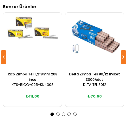
Benzer Ürünler
Rico Zımba Teli 1,2*8mm 208
Delta Zımba Teli 80/12 1Paket
İnce
3000Adet
KTS-RICO-025-KK4308
DLTA.TEL.8012
₺111,00
₺70,60
Sepete Ekle
Sepete Ekle