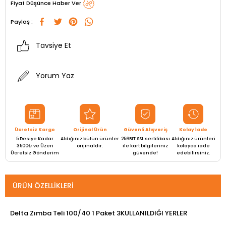
Fiyat Düşünce Haber Ver
Paylaş :
Tavsiye Et
Yorum Yaz
Ücretsiz Kargo
Orijinal Ürün
Güvenli Alışveriş
Kolay İade
5 Desiye Kadar
Aldığınız bütün ürünler
256BIT SSL sertifikası
Aldığınız ürünleri
3500₺ ve Üzeri
orijinaldir.
ile kart bilgileriniz
kolayca iade
Ücretsiz Gönderim
güvende!
edebilirsiniz.
ÜRÜN ÖZELLIKLERI
Delta Zımba Teli 100/40 1 Paket 3KULLANILDIĞI YERLER