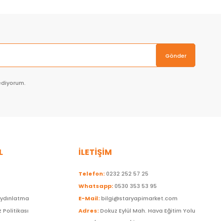
Gönder
ediyorum.
L
İLETİŞİM
Telefon:
0232 252 57 25
Whatsapp:
0530 353 53 95
Aydınlatma
E-Mail:
bilgi@staryapimarket.com
z Politikası
Adres:
Dokuz Eylül Mah. Hava Eğitim Yolu