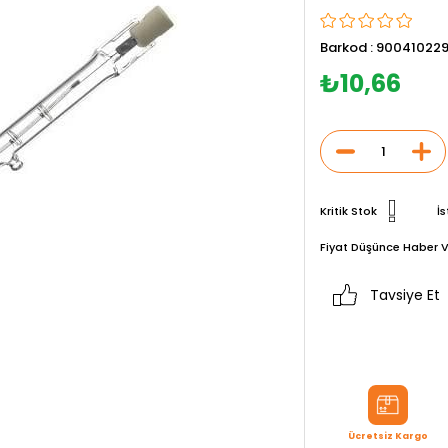
Barkod
:
900410229
₺10,66
Kritik Stok
İs
Fiyat Düşünce Haber V
Tavsiye Et
Ücretsiz Kargo