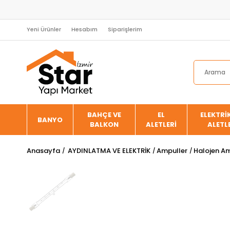
Yeni Ürünler
Hesabım
Siparişlerim
BAHÇE VE
EL
ELEKTRİK
BANYO
BALKON
ALETLERİ
ALETL
Anasayfa
AYDINLATMA VE ELEKTRİK
Ampuller
Halojen Am