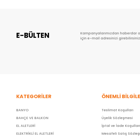
E-BÜLTEN
Kampanyalarımızdan haberdar 
için e-mail adresinizi girebilirsiniz
KATEGORİLER
ÖNEMLİ BİLGİL
BANYO
Teslimat Koşulları
BAHÇE VE BALKON
Üyelik Sözleşmesi
EL ALETLERİ
İptal ve İade Koşullar
ELEKTRİKLİ EL ALETLERİ
Mesafeli Satış Sözle