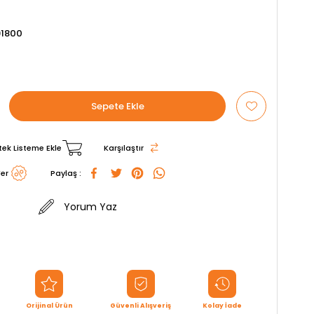
1800
tek Listeme Ekle
Karşılaştır
er
Paylaş :
Yorum Yaz
Orijinal Ürün
Güvenli Alışveriş
Kolay İade