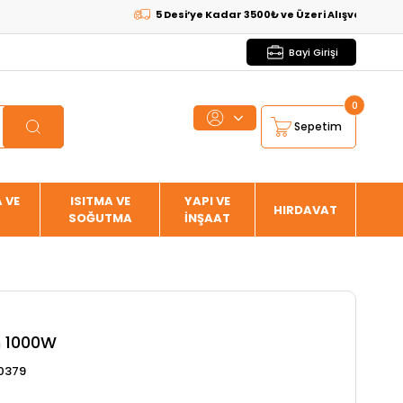
5 Desi’ye Kadar 3500₺ ve Üzeri Alışverişlerde
KAR
Bayi Girişi
0
Sepetim
 VE
ISITMA VE
YAPI VE
HIRDAVAT
SOĞUTMA
İNŞAAT
n 1000W
0379