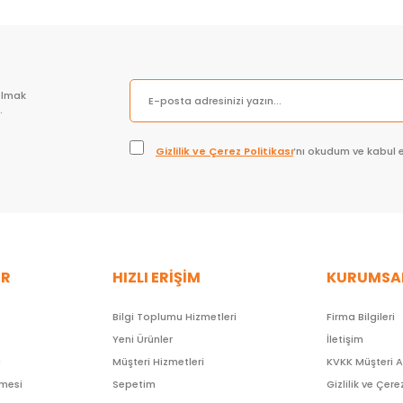
olmak
.
Gizlilik ve Çerez Politikası
’nı okudum ve kabul 
ER
HIZLI ERİŞİM
KURUMSA
Bilgi Toplumu Hizmetleri
Firma Bilgileri
Yeni Ürünler
İletişim
ı
Müşteri Hizmetleri
KVKK Müşteri 
şmesi
Sepetim
Gizlilik ve Çere