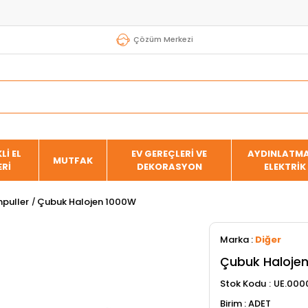
Çözüm Merkezi
Lİ EL
EV GEREÇLERİ VE
AYDINLATMA
MUTFAK
ERİ
DEKORASYON
ELEKTRİK
puller
Çubuk Halojen 1000W
Marka
:
Diğer
Çubuk Haloje
Stok Kodu
UE.000
ADET