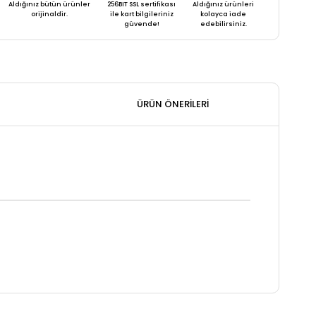
Aldığınız bütün ürünler
256BIT SSL sertifikası
Aldığınız ürünleri
orijinaldir.
ile kart bilgileriniz
kolayca iade
güvende!
edebilirsiniz.
ÜRÜN ÖNERILERI