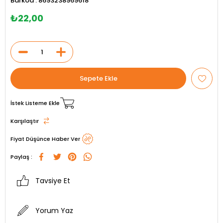
Barkod
:
8693238969618
₺22,00
İstek Listeme Ekle
Karşılaştır
Fiyat Düşünce Haber Ver
Paylaş :
Tavsiye Et
Yorum Yaz