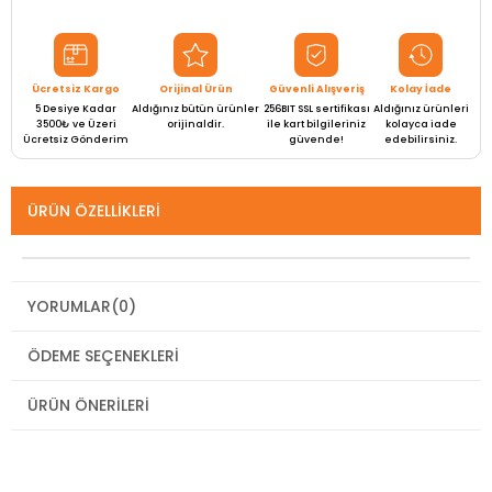
Ücretsiz Kargo
Orijinal Ürün
Güvenli Alışveriş
Kolay İade
5 Desiye Kadar
Aldığınız bütün ürünler
256BIT SSL sertifikası
Aldığınız ürünleri
3500₺ ve Üzeri
orijinaldir.
ile kart bilgileriniz
kolayca iade
Ücretsiz Gönderim
güvende!
edebilirsiniz.
ÜRÜN ÖZELLIKLERI
YORUMLAR
(0)
ÖDEME SEÇENEKLERI
ÜRÜN ÖNERILERI