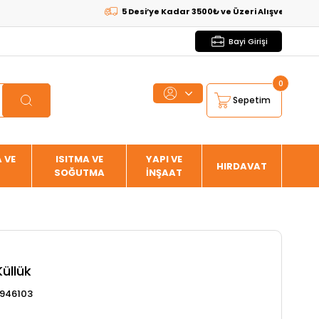
5 Desi’ye Kadar 3500₺ ve Üzeri Alışverişlerde
KARG
Bayi Girişi
0
Sepetim
 VE
ISITMA VE
YAPI VE
HIRDAVAT
SOĞUTMA
İNŞAAT
üllük
946103