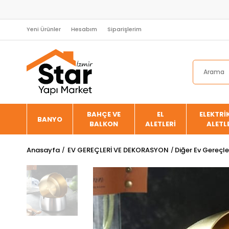
Yeni Ürünler
Hesabım
Siparişlerim
BAHÇE VE
EL
ELEKTRİK
BANYO
BALKON
ALETLERİ
ALETL
Anasayfa
EV GEREÇLERİ VE DEKORASYON
Diğer Ev Gereçle