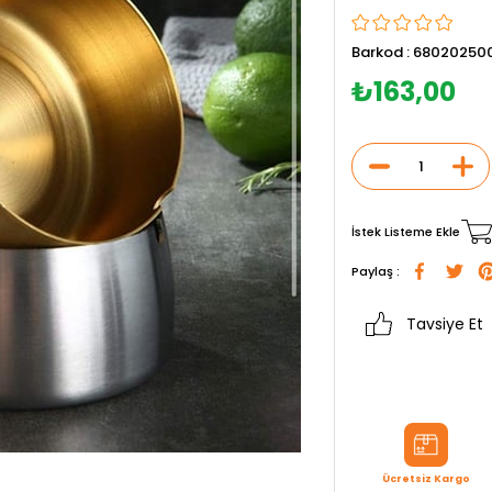
Barkod
:
68020250
₺163,00
İstek Listeme Ekle
Paylaş :
Tavsiye Et
Ücretsiz Kargo