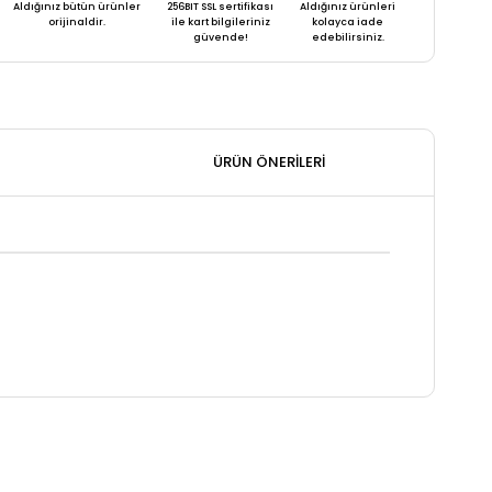
Aldığınız bütün ürünler
256BIT SSL sertifikası
Aldığınız ürünleri
orijinaldir.
ile kart bilgileriniz
kolayca iade
güvende!
edebilirsiniz.
ÜRÜN ÖNERILERI