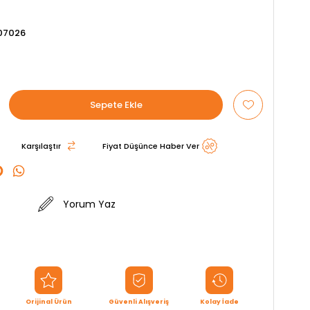
07026
Karşılaştır
Fiyat Düşünce Haber Ver
Yorum Yaz
Orijinal Ürün
Güvenli Alışveriş
Kolay İade