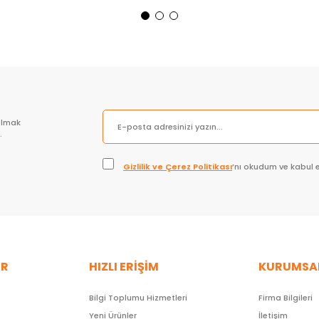
Sepete Ekle
Sepete Ekle
olmak
.
Gizlilik ve Çerez Politikası
’nı okudum ve kabul 
ER
HIZLI ERİŞİM
KURUMSA
Bilgi Toplumu Hizmetleri
Firma Bilgileri
Yeni Ürünler
İletişim