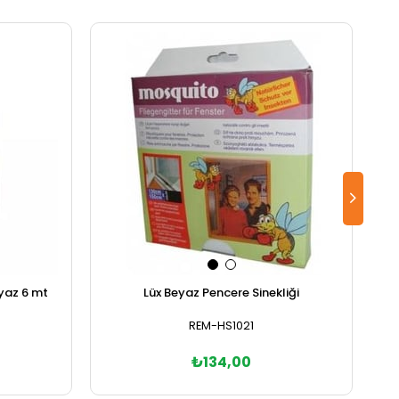
eyaz 6 mt
Lüx Beyaz Pencere Sinekliği
REM-HS1021
₺134,00