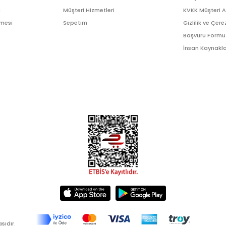
ı
Müşteri Hizmetleri
KVKK Müşteri 
şmesi
Sepetim
Gizlilik ve Çere
Başvuru Formu
İnsan Kaynakla
sıdır.