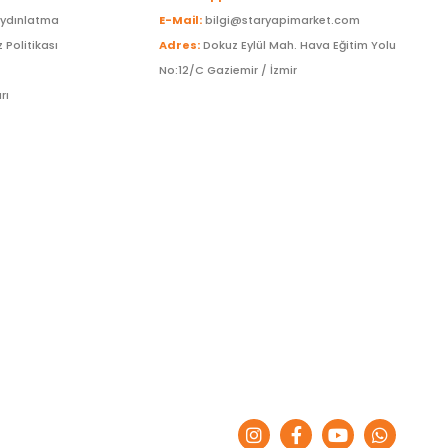
Aydınlatma
E-Mail:
bilgi@staryapimarket.com
z Politikası
Adres:
Dokuz Eylül Mah. Hava Eğitim Yolu
No:12/C Gaziemir / İzmir
rı