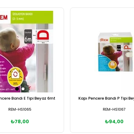
ncere Bandı E Tipi Beyaz 6mt
Kapı Pencere Bandı P Tipi B
REM-HS1065
REM-HS1067
₺78,00
₺94,00