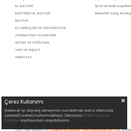
EL ALETLERİ
İptal ve İade Koşullar
ELEKTRİKLİ EL ALETLERİ
Mesafeli Satış Sözle
MUTFAK
EV GEREÇLERİ VE DEKORASYON
AYDINLATMA VE ELEKTRİK
ISITMA VE SOĞUTMA
YAPI VE İNŞAAT
HIRDAVAT
Çerez Kullanımı
Sizlere en iyi alışveriş deneyimini sunabilmek adına sitemizde
çerezler(cookies) kullanmaktayız. Detaylara
Gizlilik ve Çerez
Politikası
sayfasından ulaşabilirsiniz.
2009 - 2026 Star Yapı Market © Tüm Hakları Saklıdır.
Star Yapı Market, bir
Çağlayan Ahşap Yapı Aksesuarları A.Ş.
Marka