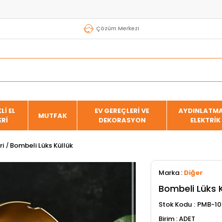
Çözüm Merkezi
Lİ EL
EV GEREÇLERİ VE
AYDINLATMA
MUTFAK
ERİ
DEKORASYON
ELEKTRİK
ri
Bombeli Lüks Küllük
Marka
:
Diğer
Bombeli Lüks K
Stok Kodu
PMB-10
ADET