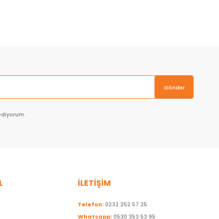
Sepete Ekle
Gönder
ediyorum.
L
İLETİŞİM
Telefon:
0232 252 57 25
Whatsapp:
0530 353 53 95