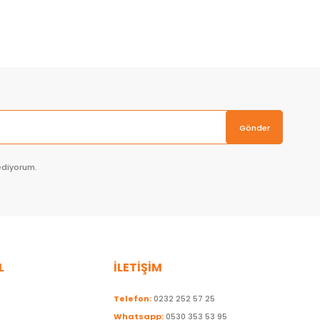
Sepete Ekle
Gönder
ediyorum.
L
İLETİŞİM
Telefon:
0232 252 57 25
Whatsapp:
0530 353 53 95