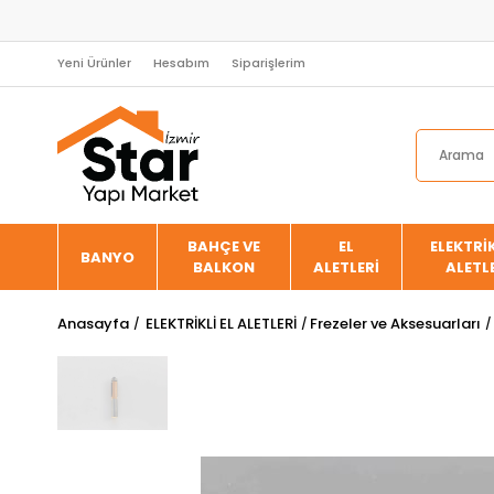
Yeni Ürünler
Hesabım
Siparişlerim
BAHÇE VE
EL
ELEKTRİK
BANYO
BALKON
ALETLERİ
ALETL
Anasayfa
ELEKTRİKLİ EL ALETLERİ
Frezeler ve Aksesuarları