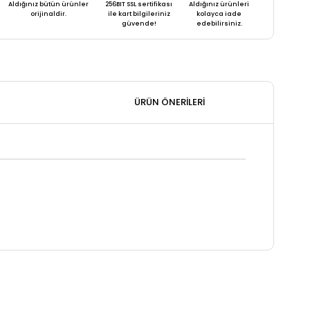
Aldığınız bütün ürünler
256BIT SSL sertifikası
Aldığınız ürünleri
orijinaldir.
ile kart bilgileriniz
kolayca iade
güvende!
edebilirsiniz.
ÜRÜN ÖNERILERI