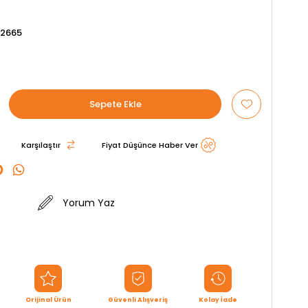
2665
Karşılaştır
Fiyat Düşünce Haber Ver
Yorum Yaz
Orijinal Ürün
Güvenli Alışveriş
Kolay İade