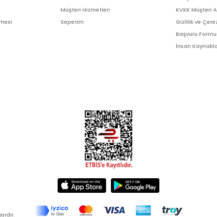
ı
Müşteri Hizmetleri
KVKK Müşteri 
şmesi
Sepetim
Gizlilik ve Çere
Başvuru Formu
İnsan Kaynakla
sıdır.