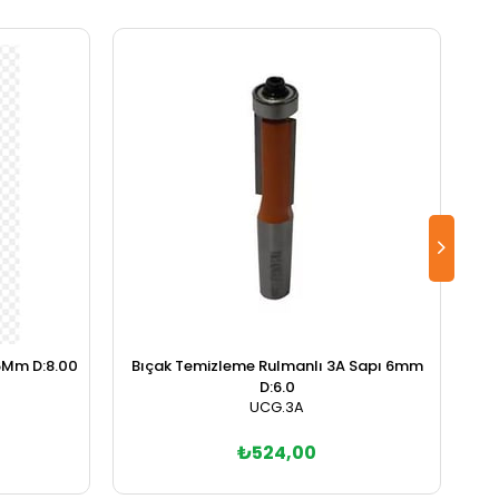
 6Mm D:8.00
Bıçak Temizleme Rulmanlı 3A Sapı 6mm
D:6.0
UCG.3A
₺524,00