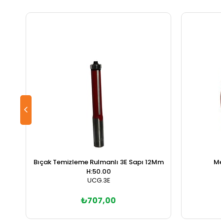
Bıçak Temizleme Rulmanlı 3E Sapı 12Mm
M
H:50.00
UCG.3E
₺707,00