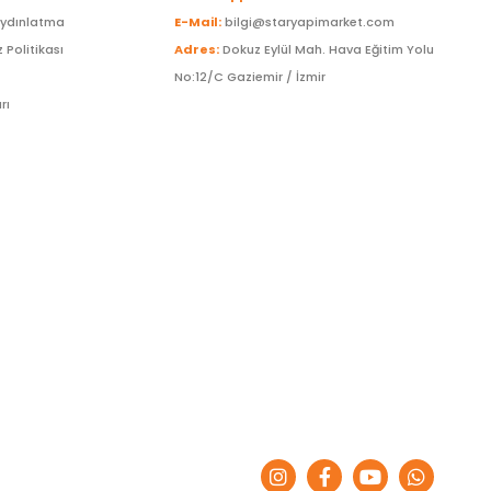
Aydınlatma
E-Mail:
bilgi@staryapimarket.com
z Politikası
Adres:
Dokuz Eylül Mah. Hava Eğitim Yolu
No:12/C Gaziemir / İzmir
rı