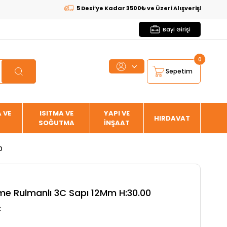
5 Desi’ye Kadar 3500₺ ve Üzeri Alışverişlerde
KARGO B
Bayi Girişi
0
Sepetim
 VE
ISITMA VE
YAPI VE
HIRDAVAT
SOĞUTMA
İNŞAAT
0
me Rulmanlı 3C Sapı 12Mm H:30.00
C