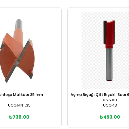
enteşe Matkabı 35 mm
Açma Bıçağı Çift Bıçaklı Sapı
H:25.00
UCG.MNT.35
UCG.4B
₺736,00
₺453,00