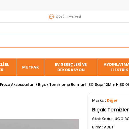
Çözüm Merkezi
Lİ EL
EV GEREÇLERİ VE
AYDINLATMA
MUTFAK
ERİ
DEKORASYON
ELEKTRİK
Freze Aksesuarları
Bıçak Temizleme Rulmanlı 3C Sapı 12Mm H:30.0
Marka
:
Diğer
Bıçak Temizle
Stok Kodu
UCG.3
ADET