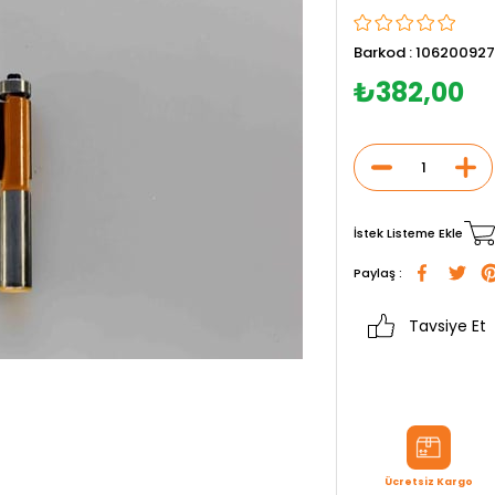
Barkod
:
106200927
₺382,00
İstek Listeme Ekle
Paylaş :
Tavsiye Et
Ücretsiz Kargo