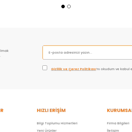
Sepete Ekle
Sepete Ekle
olmak
.
Gizlilik ve Çerez Politikası
’nı okudum ve kabul 
ER
HIZLI ERİŞİM
KURUMSA
Bilgi Toplumu Hizmetleri
Firma Bilgileri
Yeni Ürünler
İletişim