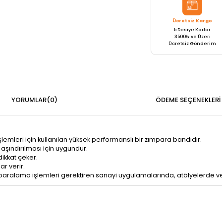
Ücretsiz Kargo
5 Desiye Kadar
3500₺ ve Üzeri
Ücretsiz Gönderim
YORUMLAR
(0)
ÖDEME SEÇENEKLERI
lemleri için kullanılan yüksek performanslı bir zımpara bandıdır.
 aşındırılması için uygundur.
dikkat çeker.
ar verir.
paralama işlemleri gerektiren sanayi uygulamalarında, atölyelerde v