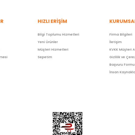
ER
HIZLI ERİŞİM
KURUMSA
Bilgi Toplumu Hizmetleri
Firma Bilgileri
Yeni Ürünler
İletişim
ı
Müşteri Hizmetleri
KVKK Müşteri 
şmesi
Sepetim
Gizlilik ve Çere
Başvuru Formu
İnsan Kaynakla