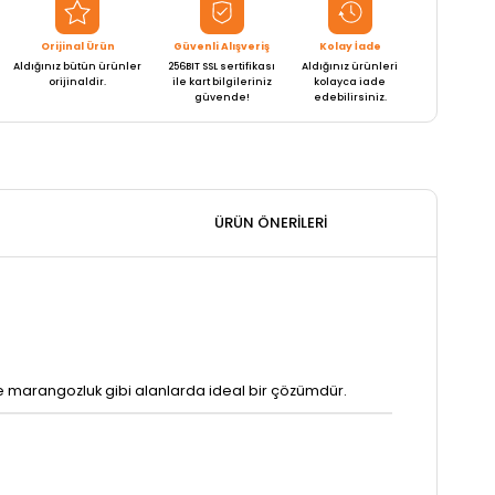
Orijinal Ürün
Güvenli Alışveriş
Kolay İade
Aldığınız bütün ürünler
256BIT SSL sertifikası
Aldığınız ürünleri
orijinaldir.
ile kart bilgileriniz
kolayca iade
güvende!
edebilirsiniz.
ÜRÜN ÖNERILERI
e marangozluk gibi alanlarda ideal bir çözümdür.