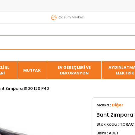
Çözüm Merkezi
Lİ EL
EV GEREÇLERİ VE
AYDINLATMA
MUTFAK
ERİ
DEKORASYON
ELEKTRİK
nt Zımpara 3100 120 P40
Marka
:
Diğer
Bant Zımpara 
Stok Kodu
TCRAC
ADET