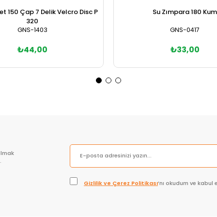
et 150 Çap 7 Delik Velcro Disc P
Su Zımpara 180 Kum
320
GNS-1403
GNS-0417
₺44,00
₺33,00
Sepete Ekle
Sepete Ekle
olmak
.
Gizlilik ve Çerez Politikası
’nı okudum ve kabul 