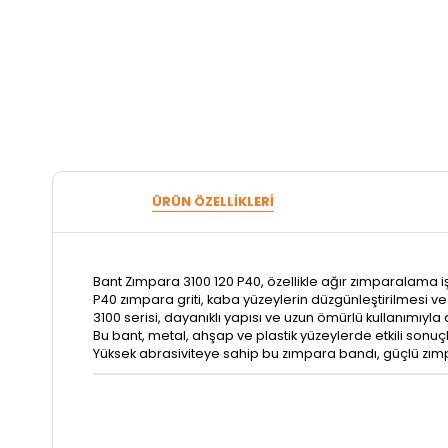
ÜRÜN ÖZELLIKLERI
Bant Zımpara 3100 120 P40, özellikle ağır zımparalama iş
P40 zımpara griti, kaba yüzeylerin düzgünleştirilmesi ve
3100 serisi, dayanıklı yapısı ve uzun ömürlü kullanımıyla 
Bu bant, metal, ahşap ve plastik yüzeylerde etkili sonuçl
Yüksek abrasiviteye sahip bu zımpara bandı, güçlü zım