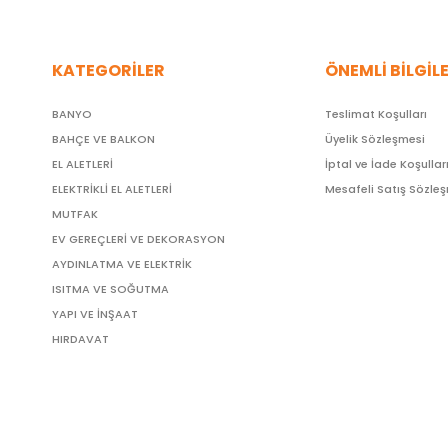
KATEGORİLER
ÖNEMLİ BİLGİL
BANYO
Teslimat Koşulları
BAHÇE VE BALKON
Üyelik Sözleşmesi
EL ALETLERİ
İptal ve İade Koşullar
ELEKTRİKLİ EL ALETLERİ
Mesafeli Satış Sözle
MUTFAK
EV GEREÇLERİ VE DEKORASYON
AYDINLATMA VE ELEKTRİK
ISITMA VE SOĞUTMA
YAPI VE İNŞAAT
HIRDAVAT