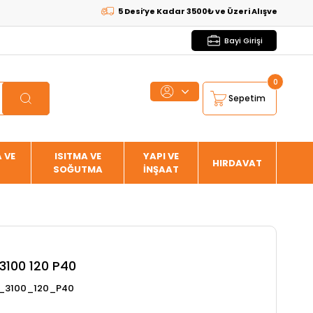
5 Desi’ye Kadar 3500₺ ve Üzeri Alışverişlerde
KARGO
Bayi Girişi
0
Sepetim
 VE
ISITMA VE
YAPI VE
HIRDAVAT
SOĞUTMA
İNŞAAT
3100 120 P40
_3100_120_P40