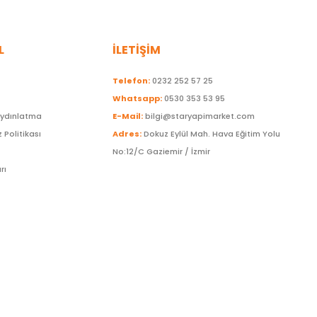
L
İLETİŞİM
Telefon:
0232 252 57 25
Whatsapp:
0530 353 53 95
Aydınlatma
E-Mail:
bilgi@staryapimarket.com
z Politikası
Adres:
Dokuz Eylül Mah. Hava Eğitim Yolu
No:12/C Gaziemir / İzmir
rı