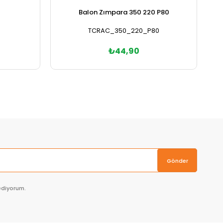
Balon Zımpara 350 220 P80
TCRAC_350_220_P80
₺44,90
Sepete Ekle
Gönder
ediyorum.