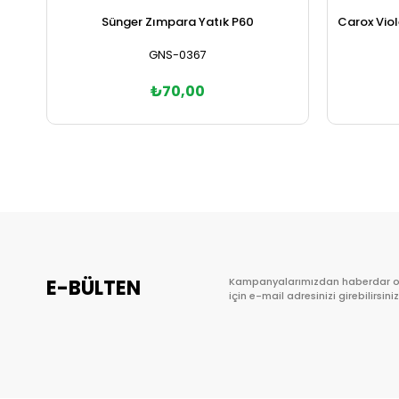
Sünger Zımpara Yatık P60
Carox Viol
GNS-0367
₺70,00
Sepete Ekle
E-BÜLTEN
Kampanyalarımızdan haberdar 
için e-mail adresinizi girebilirsiniz