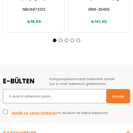
NBL16973312
ERM-35455
₺18,00
₺141,00
Sepete Ekle
Sepete Ekle
E-BÜLTEN
Kampanyalarımızdan haberdar olmak
için e-mail adresinizi girebilirsiniz.
Gönder
Gizlilik ve Çerez Politikası
’nı okudum ve kabul ediyorum.