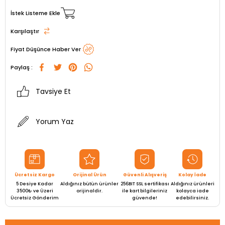
İstek Listeme Ekle
Karşılaştır
Fiyat Düşünce Haber Ver
Paylaş :
Tavsiye Et
Yorum Yaz
Ücretsiz Kargo
Orijinal Ürün
Güvenli Alışveriş
Kolay İade
5 Desiye Kadar
Aldığınız bütün ürünler
256BIT SSL sertifikası
Aldığınız ürünleri
3500₺ ve Üzeri
orijinaldir.
ile kart bilgileriniz
kolayca iade
Ücretsiz Gönderim
güvende!
edebilirsiniz.